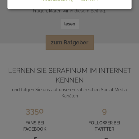
ist mit dem Thema Organspende? Diese und viele weitere
Fragen, klären wir in diesem Beitrag.
lesen
zum Ratgeber
LERNEN SIE SERAFINUM IM INTERNET
KENNEN
und folgen Sie uns auf unseren zahlreichen Social Media
Kanälen
3350
9
FANS BEI
FOLLOWER BEI
FACEBOOK
TWITTER