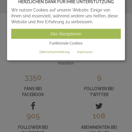
HERZLICHEN DANK FÜR IHRE UNTERSTÜTZUNG
Wir nutzen Cookies auf unserer Website. Einige von
zum Ratgeber
ihnen sind essenziell, während andere uns helfen, diese
Website und Ihre Erfahrung zu verbessern.
Alle Akzeptieren
LERNEN SIE SERAFINUM IM INTERNET
Funktionale Cookies
KENNEN
Datenschutzerklärung
Impressum
und folgen Sie uns auf unseren zahlreichen Social Media
Kanälen
3350
9
FANS BEI
FOLLOWER BEI
FACEBOOK
TWITTER
905
108
FOLLOWER BEI
ABONNENTEN BEI