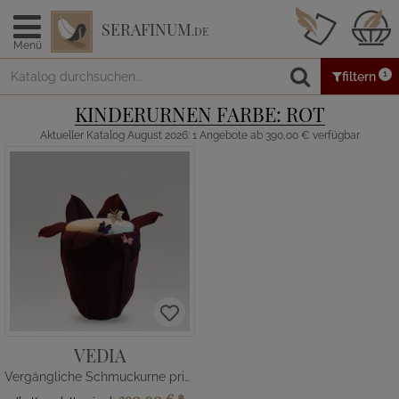
SERAFINUM
.DE
Menü
1
filtern
KINDERURNEN FARBE: ROT
Aktueller Katalog August 2026: 1 Angebote ab 390,00 € verfügbar
VEDIA
Vergängliche Schmuckurne privat online kaufen