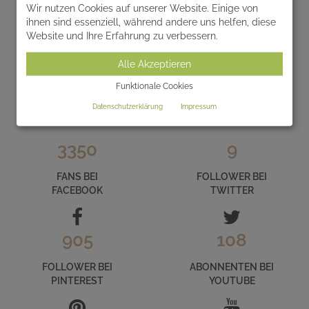
Wir nutzen Cookies auf unserer Website. Einige von
ihnen sind essenziell, während andere uns helfen, diese
Website und Ihre Erfahrung zu verbessern.
LERNEN SIE SERAFINUM IM INTERNET
Alle Akzeptieren
KENNEN
Funktionale Cookies
und folgen Sie uns auf unseren zahlreichen Social Media
Datenschutzerklärung
Impressum
Kanälen
3350
9
FANS BEI
FOLLOWER BEI
FACEBOOK
TWITTER
905
108
FOLLOWER BEI
ABONNENTEN BEI
PINTEREST
YOUTUBE