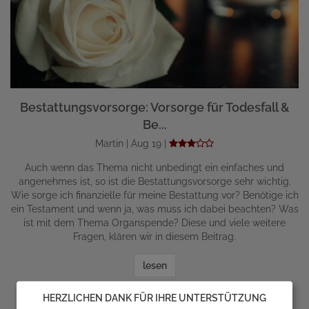
Bestattungsvorsorge: Vorsorge für Todesfall &
Be...
Martin | Aug 19 |
Auch wenn das Thema nicht unbedingt ein einfaches und
angenehmes ist, so ist die Bestattungsvorsorge sehr wichtig.
Wie sorge ich finanzielle für meine Bestattung vor? Benötige ich
ein Testament und wenn ja, was muss ich dabei beachten? Was
ist mit dem Thema Organspende? Diese und viele weitere
Fragen, klären wir in diesem Beitrag.
lesen
HERZLICHEN DANK FÜR IHRE UNTERSTÜTZUNG
zum Ratgeber