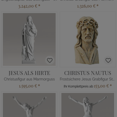
3.242,00 €
*
1.326,00 €
*
JESUS ALS HIRTE
CHRISTUS NAUTUS
Christusfigur aus Marmorguss
Frostsichere Jesus Grabfigur Steinguss
1.595,00 €
*
153,00 €
*
Ihr Komplettpreis ab