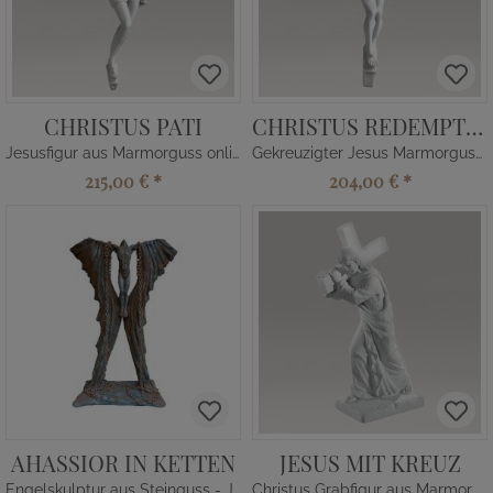
CHRISTUS PATI
CHRISTUS REDEMPTOR
Jesusfigur aus Marmorguss online kaufen
Gekreuzigter Jesus Marmorguss Figur
215,00 €
*
204,00 €
*
AHASSIOR IN KETTEN
JESUS MIT KREUZ
Engelskulptur aus Steinguss - Jesus
Christus Grabfigur aus Marmorguss