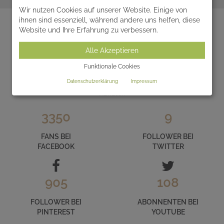
zum Ratgeber
Wir nutzen Cookies auf unserer Website. Einige von
ihnen sind essenziell, während andere uns helfen, diese
Website und Ihre Erfahrung zu verbessern.
LERNEN SIE SERAFINUM IM INTERNET
Alle Akzeptieren
KENNEN
Funktionale Cookies
Datenschutzerklärung
Impressum
und folgen Sie uns auf unseren zahlreichen Social Media
Kanälen
3350
9
FANS BEI
FOLLOWER BEI
FACEBOOK
TWITTER
905
108
FOLLOWER BEI
ABONNENTEN BEI
PINTEREST
YOUTUBE