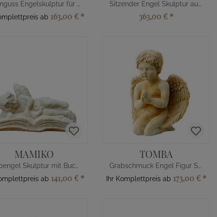
Steinguss Engelskulptur für den Friedhof
Sitzender Engel Skulptur aus Marmorguss
163,00 €
*
363,00 €
*
Komplettpreis ab
MAMIKO
TOMBA
Grabengel Skulptur mit Buch aus Stein
Grabschmuck Engel Figur Steinguss
141,00 €
*
173,00 €
*
Komplettpreis ab
Ihr Komplettpreis ab