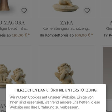
O MAGORA
ZARA
Kleine Engelfigur betet - Bronzeguss
Kleine Steinguss Schutzengel Figur Deko
Klei
110,00 €
*
109,00 €
*
reis ab
Ihr Komplettpreis ab
Ihr 
HERZLICHEN DANK FÜR IHRE UNTERSTÜTZUNG
Wir nutzen Cookies auf unserer Website. Einige von
ihnen sind essenziell, während andere uns helfen, diese
 ANGELO
ZIRI
Website und Ihre Erfahrung zu verbessern.