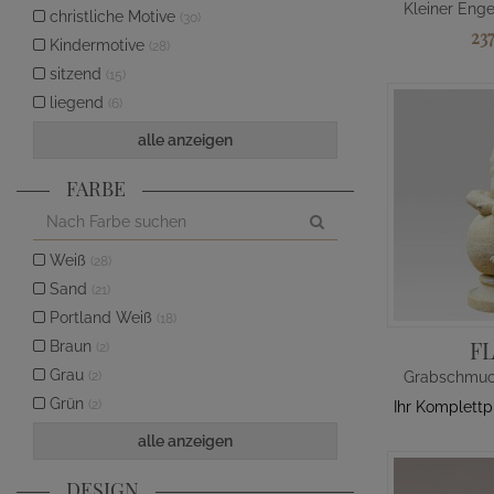
christliche Motive
(30)
23
Kindermotive
(28)
sitzend
(15)
liegend
(6)
alle anzeigen
FARBE
Weiß
(28)
Sand
(21)
Portland Weiß
(18)
F
Braun
(2)
Grau
(2)
Grün
(2)
Ihr Komplettp
alle anzeigen
DESIGN