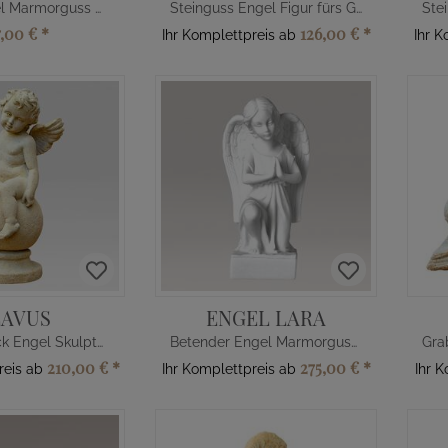
Kleiner Engel Marmorguss Grabskulptur
Steinguss Engel Figur fürs Grab
7,00 €
*
126,00 €
*
Ihr Komplettpreis ab
Ihr 
LAVUS
ENGEL LARA
Grabschmuck Engel Skulptur Steinguss
Betender Engel Marmorguss Figur
210,00 €
*
275,00 €
*
reis ab
Ihr Komplettpreis ab
Ihr 