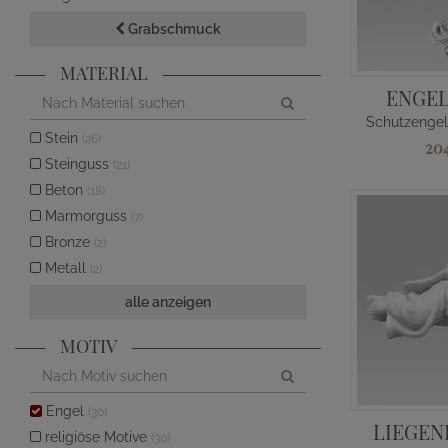
Grabschmuck
MATERIAL
ENGEL
Stein
(26)
20
Steinguss
(21)
Beton
(18)
Marmorguss
(7)
Bronze
(2)
Metall
(2)
alle anzeigen
MOTIV
Engel
(30)
LIEGEN
religiöse Motive
(30)