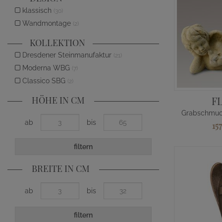
klassisch
(30)
Wandmontage
(2)
KOLLEKTION
Dresdener Steinmanufaktur
(21)
Moderna WBG
(7)
Classico SBG
(2)
HÖHE IN CM
F
ab
bis
15
filtern
BREITE IN CM
ab
bis
filtern