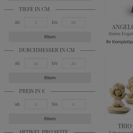
TIEFE IN CM
ab
bis
ANGEL
filtern
Ihr Komplettp
DURCHMESSER IN CM
ab
bis
filtern
PREIS IN €
ab
bis
filtern
TRIO
ARTIKEL PRO SEITE