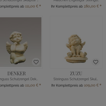
Deko Schutzengel Skulptur aus Steinguss
Mädchen Engelfigur Steinguss
111,00 €
*
280,00 €
*
Komplettpreis ab
Ihr Komplettpreis ab
DENKER
ZUZU
Steinguss Schutzengel Deko Figur klein
Steinguss Schutzengel Skulptur Deko
111,00 €
*
109,00 €
*
Komplettpreis ab
Ihr Komplettpreis ab