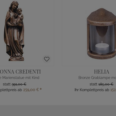
ONNA CREDENTI
HELIA
e Marienstatue mit Kind
Bronze Grablampe m
statt
391,00 €
statt
185,00 €
259,00 €
*
152
plettpreis ab
Ihr Komplettpreis ab