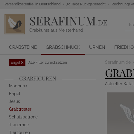
Versandkostenfrei in Deutschland
30 Tage Rückgaberecht
Rechnungska
SERAFINUM
.DE
Grabkunst aus Meisterhand
GRABSTEINE
GRABSCHMUCK
URNEN
FRIEDH
Serafinum.de
Engel
Alle Filter zurücksetzen
GRAB
GRABFIGUREN
Aktueller Kata
Madonna
Engel
Jesus
Grabtröster
Schutzpatrone
Trauernde
Tierfiguren