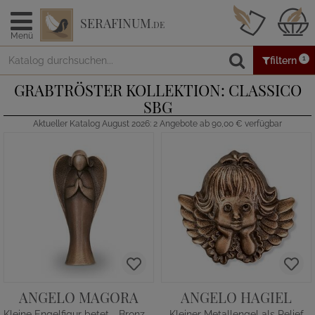
SERAFINUM
.DE
Menü
1
filtern
GRABTRÖSTER KOLLEKTION: CLASSICO
SBG
Aktueller Katalog August 2026: 2 Angebote ab 90,00 € verfügbar
ANGELO MAGORA
ANGELO HAGIEL
Kleine Engelfigur betet - Bronzeguss
Kleiner Metallengel als Relief