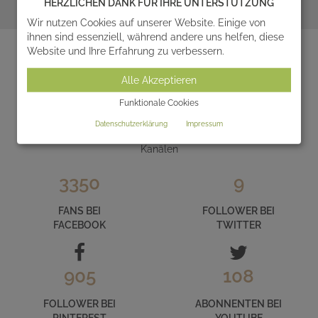
HERZLICHEN DANK FÜR IHRE UNTERSTÜTZUNG
Wir nutzen Cookies auf unserer Website. Einige von
zum Ratgeber
ihnen sind essenziell, während andere uns helfen, diese
Website und Ihre Erfahrung zu verbessern.
Alle Akzeptieren
LERNEN SIE SERAFINUM IM INTERNET
Funktionale Cookies
KENNEN
Datenschutzerklärung
Impressum
und folgen Sie uns auf unseren zahlreichen Social Media
Kanälen
3350
9
FANS BEI
FOLLOWER BEI
FACEBOOK
TWITTER
905
108
FOLLOWER BEI
ABONNENTEN BEI