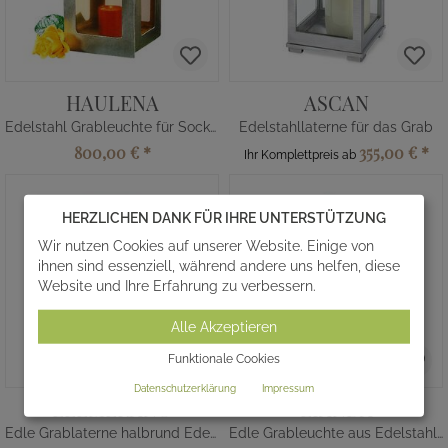
HAULENA
ASCAN
Edelstahl Grableuchte für Sockel/Wand
Edelstahllaterne für das Grab
800,00 €
*
355,00 €
*
Ihr Komplettpreis ab
HERZLICHEN DANK FÜR IHRE UNTERSTÜTZUNG
Wir nutzen Cookies auf unserer Website. Einige von
ihnen sind essenziell, während andere uns helfen, diese
Website und Ihre Erfahrung zu verbessern.
Alle Akzeptieren
Funktionale Cookies
Datenschutzerklärung
Impressum
ELEMERANO
LIANDA
Edle Grablaterne halbrund Edelstahl
Edle Grableuchte aus Edelstahl im klassischen Design