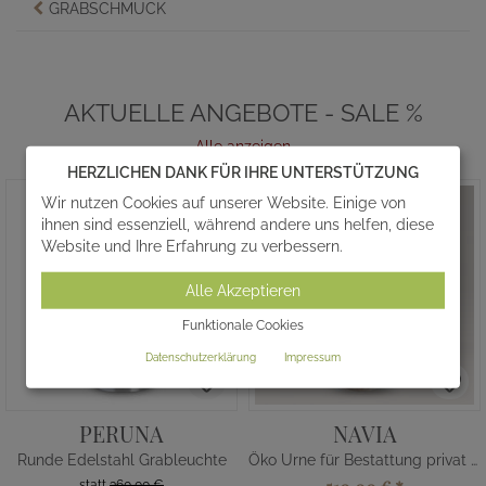
GRABSCHMUCK
AKTUELLE ANGEBOTE - SALE %
Alle anzeigen
HERZLICHEN DANK FÜR IHRE UNTERSTÜTZUNG
Wir nutzen Cookies auf unserer Website. Einige von
ihnen sind essenziell, während andere uns helfen, diese
Website und Ihre Erfahrung zu verbessern.
Alle Akzeptieren
Funktionale Cookies
Datenschutzerklärung
Impressum
PERUNA
NAVIA
Runde Edelstahl Grableuchte
Öko Urne für Bestattung privat kaufen
statt
360,00 €