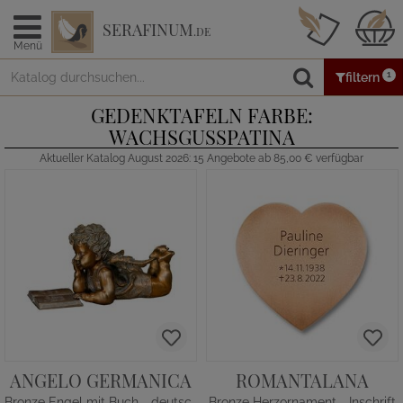
SERAFINUM
.DE
Menü
1
filtern
GEDENKTAFELN FARBE:
WACHSGUSSPATINA
Aktueller Katalog August 2026: 15 Angebote ab 85,00 € verfügbar
ANGELO GERMANICA
ROMANTALANA
Bronze Engel mit Buch - deutsch
Bronze Herzornament - Inschrift