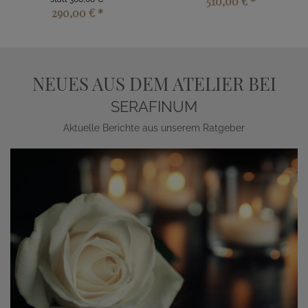
510,00 €
*
290,00 €
*
NEUES AUS DEM ATELIER BEI
SERAFINUM
Aktuelle Berichte aus unserem Ratgeber