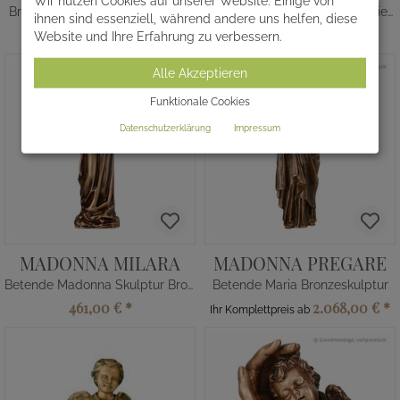
Wir nutzen Cookies auf unserer Website. Einige von
Bronzefigur Heilige Mutter Jesu
Aluminium Doppelkreuz mit Zierbogen
ihnen sind essenziell, während andere uns helfen, diese
3.316,00 €
*
1.698,00 €
*
Website und Ihre Erfahrung zu verbessern.
Alle Akzeptieren
Funktionale Cookies
Datenschutzerklärung
Impressum
MADONNA MILARA
MADONNA PREGARE
Betende Madonna Skulptur Bronze
Betende Maria Bronzeskulptur
461,00 €
*
2.068,00 €
*
Ihr Komplettpreis ab