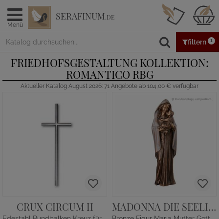
SERAFINUM
.DE
Menü
1
filtern
FRIEDHOFSGESTALTUNG KOLLEKTION:
ROMANTICO RBG
Aktueller Katalog August 2026: 71 Angebote ab 104,00 € verfügbar
CRUX CIRCUM II
MADONNA DIE SEELIGE
Edestahl Rundbalken Kreuz für Grab
Bronze Figur Maria Mutter Gottes