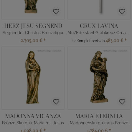
HERZ JESU SEGNEND
CRUX LAVINA
Segnender Christus Bronzefigur
Alu/Edelstahl Grabkreuz Ornament
2.705,00 €
*
483,00 €
*
Ihr Komplettpreis ab
MADONNA VICANZA
MARIA ETERNITA
Bronze Skulptur Maria mit Jesus
Madonnenskulptur aus Bronze
1.098,00 €
*
1.784,00 €
*