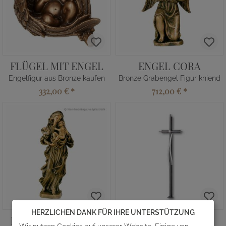
FLÜGEL MIT ENGEL
ENGEL CORA
Engelfigur aus Bronze kaufen
Bronze Grabengel Figur kniend
332,00 €
*
712,00 €
*
HERZLICHEN DANK FÜR IHRE UNTERSTÜTZUNG
MADONNA CAUTUS
CRUX MADRE I