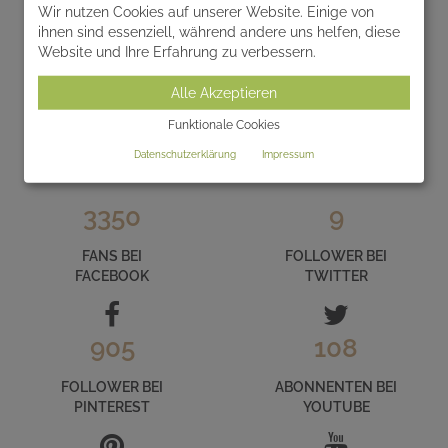
Wir nutzen Cookies auf unserer Website. Einige von
ihnen sind essenziell, während andere uns helfen, diese
Website und Ihre Erfahrung zu verbessern.
LERNEN SIE SERAFINUM IM INTERNET
Alle Akzeptieren
KENNEN
Funktionale Cookies
und folgen Sie uns auf unseren zahlreichen Social Media
Datenschutzerklärung
Impressum
Kanälen
3350
9
FANS BEI
FOLLOWER BEI
FACEBOOK
TWITTER
905
108
FOLLOWER BEI
ABONNENTEN BEI
PINTEREST
YOUTUBE