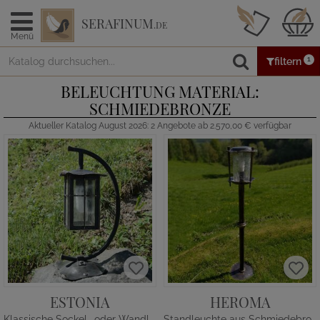
SERAFINUM
.DE
Menü
1
filtern
BELEUCHTUNG MATERIAL:
SCHMIEDEBRONZE
Aktueller Katalog August 2026: 2 Angebote ab 2.570,00 € verfügbar
ESTONIA
HEROMA
Klassische Sockel- oder Wandleuchte
Standleuchte aus Schmiedebronze