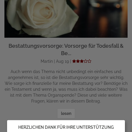
Bestattungsvorsorge: Vorsorge für Todesfall &
Be...
Martin | Aug 19 |
Auch wenn das Thema nicht unbedingt ein einfaches und
angenehmes ist, so ist die Bestattungsvorsorge sehr wichtig.
Wie sorge ich finanzielle für meine Bestattung vor? Benötige ich
ein Testament und wenn ja, was muss ich dabei beachten? Was
ist mit dem Thema Organspende? Diese und viele weitere
Fragen, klären wir in diesem Beitrag.
lesen
HERZLICHEN DANK FÜR IHRE UNTERSTÜTZUNG
zum Ratgeber