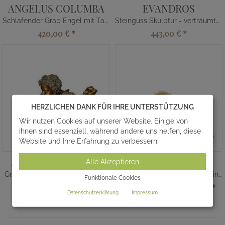
ANGELUS COLUMBA
EVANDROS
Schlafender Grab Engel mit Taube
Steinguss Skulptur - verträumter Engel
420,00 €
*
443,00 €
*
HERZLICHEN DANK FÜR IHRE UNTERSTÜTZUNG
Wir nutzen Cookies auf unserer Website. Einige von
ihnen sind essenziell, während andere uns helfen, diese
Website und Ihre Erfahrung zu verbessern.
ANGELO MIT BUCH
ADELA
Alle Akzeptieren
Grabengel aus Bronze mit Buch
Urnengrab Engelfigur aus Steinguss
Funktionale Cookies
695,00 €
*
110,00 €
*
Ihr Komplettpreis ab
Datenschutzerklärung
Impressum