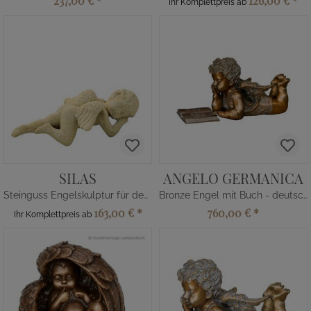
237,00 €
*
126,00 €
*
Ihr Komplettpreis ab
SILAS
ANGELO GERMANICA
Steinguss Engelskulptur für den Friedhof
Bronze Engel mit Buch - deutsch
163,00 €
*
760,00 €
*
Ihr Komplettpreis ab