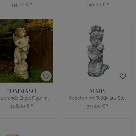
334,00 €
*
190,00 €
*
TOMMASO
MARY
Musizierende Engel Figur mit Geige
Mädchen mit Teddy aus Stein
408,00 €
*
375,00 €
*