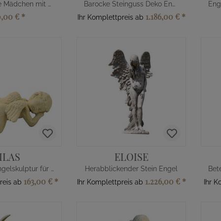
Engel Statue Mädchen mit Taube
Barocke Steinguss Deko Engel Statue groß
0,00 €
*
1.186,00 €
*
Ihr Komplettpreis ab
ILAS
ELOISE
Steinguss Engelskulptur für den Friedhof
Herabblickender Stein Engel
163,00 €
*
1.226,00 €
*
reis ab
Ihr Komplettpreis ab
Ihr K