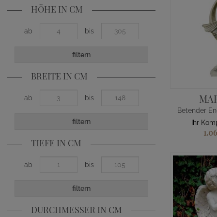
HÖHE IN CM
ab
bis
filtern
BREITE IN CM
MA
ab
bis
filtern
Ihr Kom
1.0
TIEFE IN CM
ab
bis
filtern
DURCHMESSER IN CM