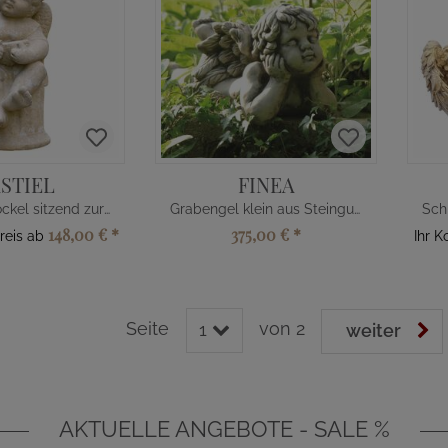
STIEL
FINEA
Engel auf Sockel sitzend zur Grabdeko
Grabengel klein aus Steinguss
148,00 €
*
375,00 €
*
reis ab
Ihr K
Seite
von 2
1
weiter
AKTUELLE ANGEBOTE - SALE %