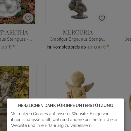
 & ARETHA
MERCURIA
Grabtröster aus Steinguss - zwei Engel
Grabfigur Engel aus Steinguss
Jes
8,00 €
*
409,00 €
*
Ihr Komplettpreis ab
HERZLICHEN DANK FÜR IHRE UNTERSTÜTZUNG
Wir nutzen Cookies auf unserer Website. Einige von
ihnen sind essenziell, während andere uns helfen, diese
Website und Ihre Erfahrung zu verbessern.