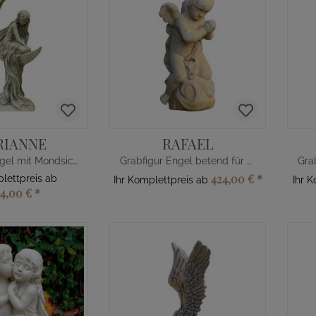
RIANNE
RAFAEL
Betender Engel mit Mondsichel
Grabfigur Engel betend für Doppelgräber
424,00 €
*
plettpreis ab
Ihr Komplettpreis ab
Ihr 
64,00 €
*