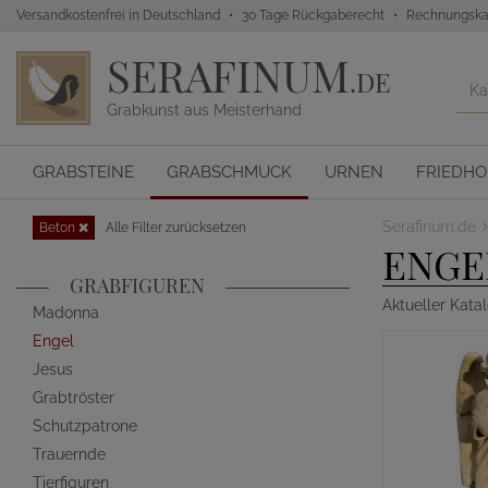
Versandkostenfrei in Deutschland
30 Tage Rückgaberecht
Rechnungska
SERAFINUM
.DE
Grabkunst aus Meisterhand
GRABSTEINE
GRABSCHMUCK
URNEN
FRIEDH
Serafinum.de
Beton
Alle Filter zurücksetzen
ENGE
GRABFIGUREN
Aktueller Kata
Madonna
Engel
Jesus
Grabtröster
Schutzpatrone
Trauernde
Tierfiguren