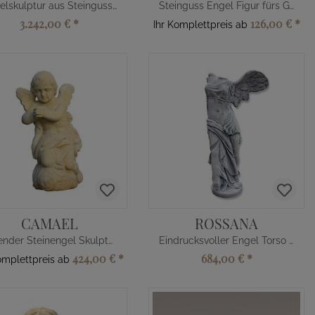
Engelskulptur aus Steinguss - Jesus
Steinguss Engel Figur fürs Grab
3.242,00 €
*
126,00 €
*
Ihr Komplettpreis ab
CAMAEL
ROSSANA
Betender Steinengel Skulptur winterfest
Eindrucksvoller Engel Torso aus Stein
424,00 €
*
684,00 €
*
omplettpreis ab