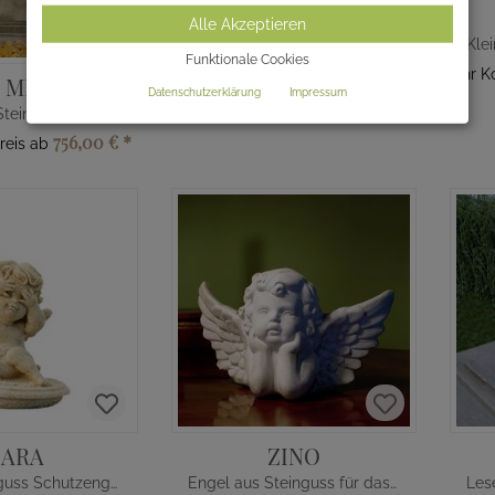
AARON
Alle Akzeptieren
Kleine Deko Grabfigur mit Engel
Funktionale Cookies
146,00 €
*
Ihr Komplettpreis ab
Ihr 
 MERCURIA
Datenschutzerklärung
Impressum
Podest aus Stein für Grabfiguren
756,00 €
*
reis ab
ZARA
ZINO
Kleine Steinguss Schutzengel Figur Deko
Engel aus Steinguss für das Grab