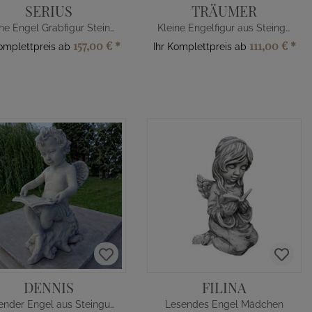
SERIUS
TRÄUMER
Kleine Engel Grabfigur Steinguss
Kleine Engelfigur aus Steinguss zur Deko
157,00 €
*
111,00 €
*
Komplettpreis ab
Ihr Komplettpreis ab
DENNIS
FILINA
Lesender Engel aus Steinguss für Gräber
Lesendes Engel Mädchen