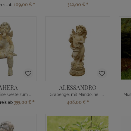
109,00 €
*
322,00 €
*
reis ab
AHERA
ALESSANDRO
Engel mit Leise-Geste zum Hinsetzen
Grabengel mit Mandoline - Stein Skulptur
355,00 €
*
408,00 €
*
reis ab