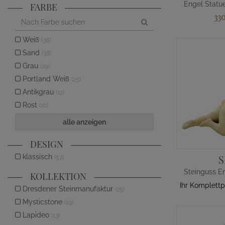
FARBE
33
Weiß
(38)
Sand
(38)
Grau
(29)
Portland Weiß
(25)
Antikgrau
(12)
Rost
(10)
alle anzeigen
DESIGN
klassisch
S
(57)
KOLLEKTION
Ihr Komplettp
Dresdener Steinmanufaktur
(25)
Mysticstone
(19)
Lapideo
(13)