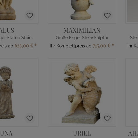
ALUS
MAXIMILIAN
Kniender Engel Statue Steinguss
Große Engel Steinskulptur
625,00 €
*
715,00 €
*
reis ab
Ihr Komplettpreis ab
Ihr K
LUNA
URIEL
AH