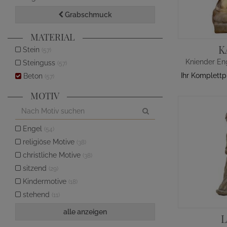
Grabschmuck
MATERIAL
K
Stein
(57)
Steinguss
(57)
Ihr Komplettp
Beton
(57)
MOTIV
Engel
(54)
religiöse Motive
(38)
christliche Motive
(38)
sitzend
(29)
Kindermotive
(18)
stehend
(11)
alle anzeigen