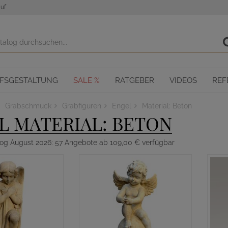
uf
OFSGESTALTUNG
SALE %
RATGEBER
VIDEOS
REF
Grabschmuck
Grabfiguren
Engel
Material: Beton
L MATERIAL: BETON
log August 2026: 57 Angebote ab 109,00 € verfügbar