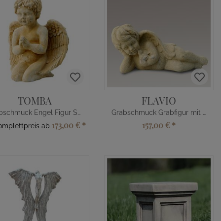
TOMBA
FLAVIO
Grabschmuck Engel Figur Steinguss
Grabschmuck Grabfigur mit Engel
173,00 €
*
157,00 €
*
Komplettpreis ab