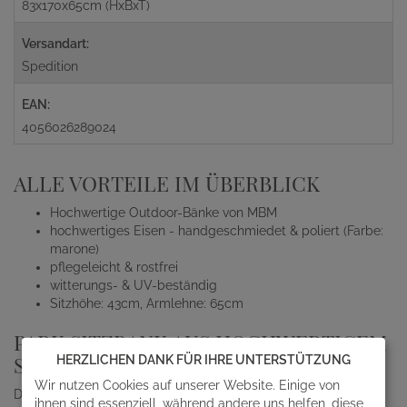
83x170x65cm (HxBxT)
Versandart:
Spedition
EAN:
4056026289024
ALLE VORTEILE IM ÜBERBLICK
Hochwertige Outdoor-Bänke von MBM
hochwertiges Eisen - handgeschmiedet & poliert (Farbe:
marone)
pflegeleicht & rostfrei
witterungs- & UV-beständig
Sitzhöhe: 43cm, Armlehne: 65cm
PARK SITZBANK AUS HOCHWERTIGEM
SCHMIEDEEISEN
HERZLICHEN DANK FÜR IHRE UNTERSTÜTZUNG
Wir nutzen Cookies auf unserer Website. Einige von
Die Outdoor-Möbel Serie ROMEO von MBM wird von Hand aus
ihnen sind essenziell, während andere uns helfen, diese