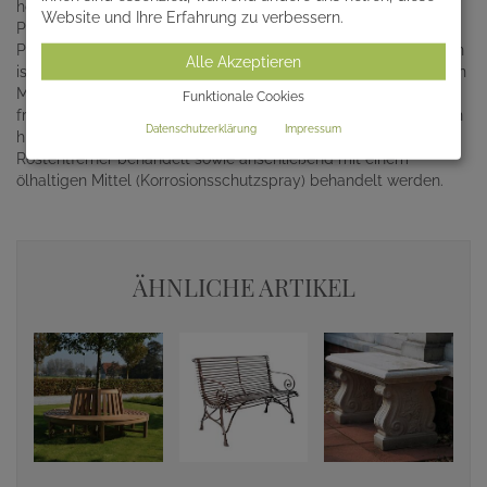
hochwertigem Eisen geschmiedet. Die Oberfläche der
Website und Ihre Erfahrung zu verbessern.
Parkbank wird verzinkt und anschließend mit einer
Pulverbeschichtung versehen. Die Sitzbank aus Schmiedeeisen
Alle Akzeptieren
ist massiv, robust und widerstandsfähig. Dank der erstklassigen
Materialien und der Schutzbeschichtung ist die Friedhofsbank
Funktionale Cookies
frostfest und hält der Witterung stand. Bänke aus Eisen sollten
Datenschutzerklärung
Impressum
hin und wieder auf Flugrost kontrolliert und ggf. mit einem
Rostentferner behandelt sowie anschließend mit einem
ölhaltigen Mittel (Korrosionsschutzspray) behandelt werden.
ÄHNLICHE ARTIKEL