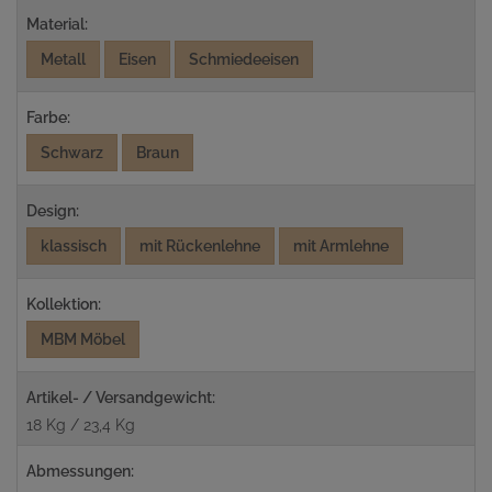
Material:
Metall
Eisen
Schmiedeeisen
Farbe:
Schwarz
Braun
Design:
klassisch
mit Rückenlehne
mit Armlehne
Kollektion:
MBM Möbel
Artikel- / Versandgewicht:
18 Kg / 23,4 Kg
Abmessungen: