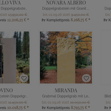
LLO VIVA
NOVARA ALBERO
Muschelkalk Doppelgrabstein mit Lebensbaum
Doppelgrabstein mit Granit Lebensbaum Relief
 statt
13.950,00 €
bis 01.09.26 statt
9.450,00 €
bis
12.206,25 €
*
8.268,75 €
*
reis
Ihr Komplettpreis
Ihr 
OVINO
MIRANDA
Designergrabstein Doppelgrabmal Baum
Grabmal Doppelgrab mit Lebensbaum
 statt
11.450,00 €
bis 01.09.26 statt
10.050,00 €
bis
10.018,75 €
*
8.793,75 €
*
reis
Ihr Komplettpreis
Ihr 