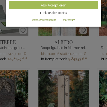
Alle Akzeptieren
Funktionale Cookies
Datenschutzerklärung
Impressum
NTERRE
ALBERO
Doppelgrabstein aus grünem Granit
Doppelgrabstein Marmor mit Baum
 statt
14.150,00 €
bis 01.09.26 statt
11.250,00 €
bis 
12.381,25 €
*
9.843,75 €
*
preis
Ihr Komplettpreis
Ihr 