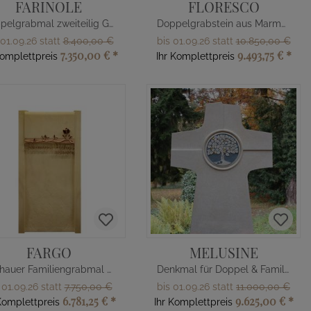
FARINOLE
FLORESCO
Doppelgrabmal zweiteilig Granit schwarz
Doppelgrabstein aus Marmor Aluminium Deko
 01.09.26 statt
8.400,00 €
bis 01.09.26 statt
10.850,00 €
7.350,00 €
*
9.493,75 €
*
Komplettpreis
Ihr Komplettpreis
FARGO
MELUSINE
Bildhauer Familiengrabmal aus Sandstein mit Bronze Rose
Denkmal für Doppel & Familien Grab
 01.09.26 statt
7.750,00 €
bis 01.09.26 statt
11.000,00 €
6.781,25 €
*
9.625,00 €
*
Komplettpreis
Ihr Komplettpreis