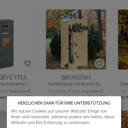
IÈVE VITA
BRONZINO
Doppelgrab Grabdenkmal in Granit
Familiengrab mit Bronze Baum
 statt
6.800,00 €
bis 01.09.26 statt
12.550,00 €
bis
5.950,00 €
*
10.981,25 €
*
reis
Ihr Komplettpreis
Ihr 
HERZLICHEN DANK FÜR IHRE UNTERSTÜTZUNG
Wir nutzen Cookies auf unserer Website. Einige von
ihnen sind essenziell, während andere uns helfen, diese
Website und Ihre Erfahrung zu verbessern.