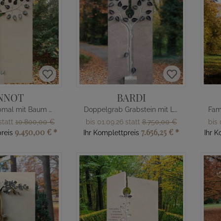
NNOT
BARDI
Familiengrabmal mit Baum Design
Doppelgrab Grabstein mit Lebensbaum
statt
10.800,00 €
bis 01.09.26 statt
8.750,00 €
bis 
9.450,00 €
*
7.656,25 €
*
reis
Ihr Komplettpreis
Ihr K