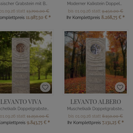
Klassischer Grabstein mit Baum Gestaltung
Moderner Kalkstein Doppelgrabstein
01.09.26 statt
13.700,00 €
bis 01.09.26 statt
9.450,00 €
11.987,50 €
*
8.268,75 €
*
Komplettpreis
Ihr Komplettpreis
LEVANTO VIVA
LEVANTO ALBERO
Muschelkalk Doppelgrabstein mit Lebensbaum
Muschelkalk Doppelgrabstein mit Lebensbaum
 01.09.26 statt
11.250,00 €
bis 01.09.26 statt
8.150,00 €
9.843,75 €
*
7.131,25 €
*
Komplettpreis
Ihr Komplettpreis