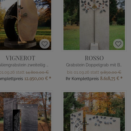
VIGNEROT
ROSSO
Familiengrabstein zweiteilig aus Granit & Quarzit mit Lebensbaum
Grabstein Doppelgrab mit Blättern & Früchten
01.09.26 statt
14.800,00 €
bis 01.09.26 statt
9.850,00 €
12.950,00 €
*
8.618,75 €
*
omplettpreis
Ihr Komplettpreis