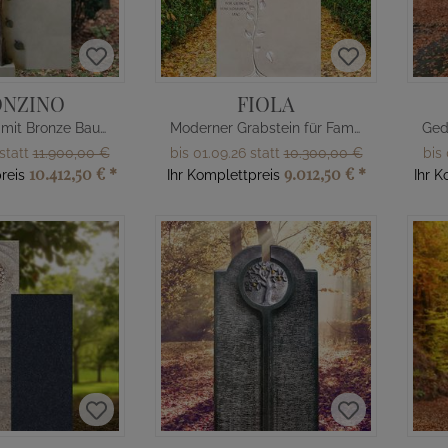
ONZINO
FIOLA
Doppelgrab mit Bronze Baum
Moderner Grabstein für Familiengrab mit Baum
 statt
11.900,00 €
bis 01.09.26 statt
10.300,00 €
bis 
10.412,50 €
*
9.012,50 €
*
reis
Ihr Komplettpreis
Ihr K