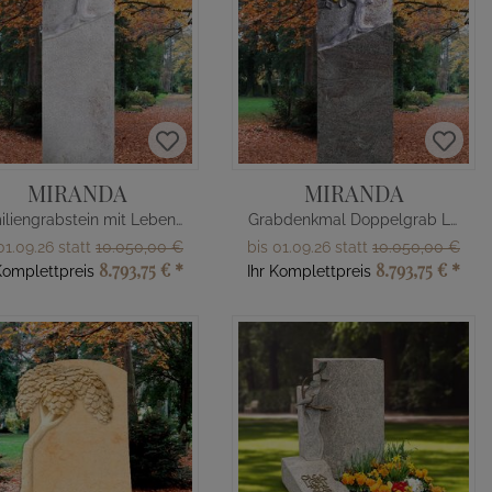
MIRANDA
MIRANDA
Familiengrabstein mit Lebensbaum
Grabdenkmal Doppelgrab Lebensbaum
01.09.26 statt
10.050,00 €
bis 01.09.26 statt
10.050,00 €
8.793,75 €
*
8.793,75 €
*
Komplettpreis
Ihr Komplettpreis