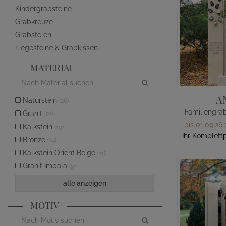
Kindergrabsteine
Grabkreuze
Grabstelen
Liegesteine & Grabkissen
MATERIAL
A
Naturstein
(26)
Granit
(21)
bis 01.09.26 
Kalkstein
(19)
Ihr Komplettp
Bronze
(19)
Kalkstein Orient Beige
(11)
Granit Impala
(9)
alle anzeigen
MOTIV