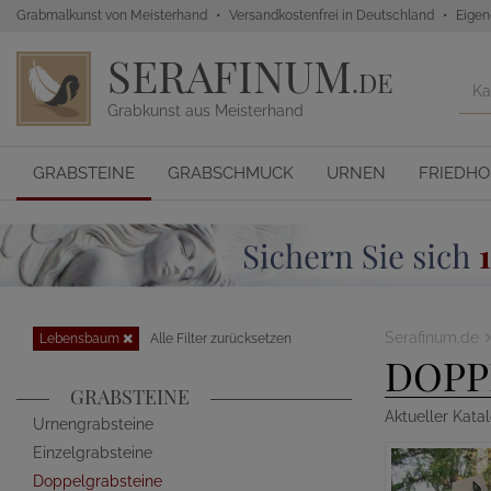
Grabmalkunst von Meisterhand
Versandkostenfrei in Deutschland
Eigen
SERAFINUM
.DE
Grabkunst aus Meisterhand
GRABSTEINE
GRABSCHMUCK
URNEN
FRIEDH
Serafinum.de
Lebensbaum
Alle Filter zurücksetzen
DOPP
GRABSTEINE
Aktueller Kata
Urnengrabsteine
Einzelgrabsteine
Doppelgrabsteine