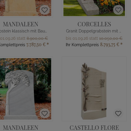
MANDALEEN
CORCELLES
Grabstein klassisch mit Baum Design
Granit Doppelgrabstein mit Bronze
 01.09.26 statt
8.900,00 €
bis 01.09.26 statt
10.050,00 €
7.787,50 €
*
8.793,75 €
*
Komplettpreis
Ihr Komplettpreis
MANDALEEN
CASTELLO FLORE