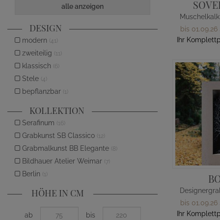
SOVE
alle anzeigen
DESIGN
bis 01.09.26
Ihr Komplettp
modern
(41)
zweiteilig
(11)
klassisch
(6)
Stele
(4)
bepflanzbar
(1)
KOLLEKTION
Serafinum
(16)
Grabkunst SB Classico
(12)
Grabmalkunst BB Elegante
(8)
Bildhauer Atelier Weimar
(7)
Berlin
(1)
B
HÖHE IN CM
bis 01.09.26
Ihr Komplettp
ab
bis