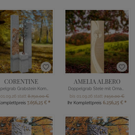
CORENTINE
AMELIA ALBERO
Doppelgrab Grabstein Kombination
Doppelgrab Stele mit Ornament Lebensbaum
 01.09.26 statt
8.750,00 €
bis 01.09.26 statt
7.150,00 €
7.656,25 €
*
6.256,25 €
*
Komplettpreis
Ihr Komplettpreis