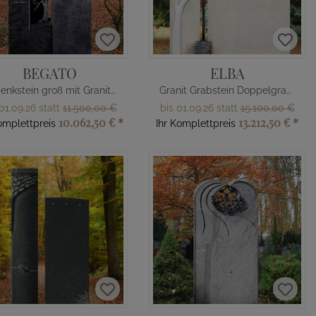
BEGATO
ELBA
Gedenkstein groß mit Granit Baum
Granit Grabstein Doppelgrab mit Baum
01.09.26 statt
11.500,00 €
bis 01.09.26 statt
15.100,00 €
10.062,50 €
*
13.212,50 €
*
omplettpreis
Ihr Komplettpreis