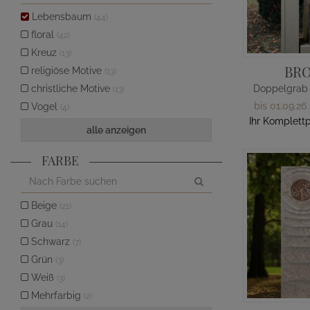
Lebensbaum
(44)
floral
(42)
Kreuz
(13)
BR
religiöse Motive
(13)
christliche Motive
(13)
bis 01.09.26
Vogel
(4)
Ihr Komplettp
alle anzeigen
FARBE
Beige
(21)
Grau
(14)
Schwarz
(7)
Grün
(3)
Weiß
(3)
Mehrfarbig
(2)