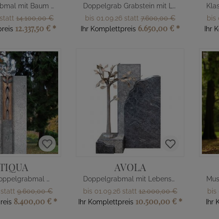
Familien Grabmal mit Baum Gestaltung
Doppelgrab Grabstein mit Lebensbaum
 statt
14.100,00 €
bis 01.09.26 statt
7.600,00 €
bis 
12.337,50 €
*
6.650,00 €
*
reis
Ihr Komplettpreis
Ihr 
TIQUA
AVOLA
Modernes Doppelgrabmal mit Bronze Blättern
Doppelgrabmal mit Lebensbaum
 statt
9.600,00 €
bis 01.09.26 statt
12.000,00 €
bis
8.400,00 €
*
10.500,00 €
*
reis
Ihr Komplettpreis
Ihr 