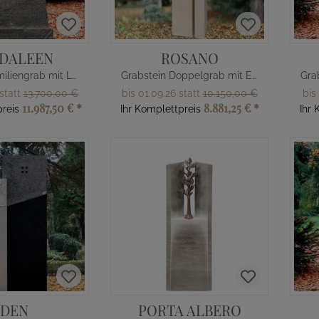
DALEEN
ROSANO
Grabmal Familiengrab mit Lebensbaum
Grabstein Doppelgrab mit Edelstahl
 statt
13.700,00 €
bis 01.09.26 statt
10.150,00 €
bis
11.987,50 €
*
8.881,25 €
*
reis
Ihr Komplettpreis
Ihr 
EDEN
PORTA ALBERO