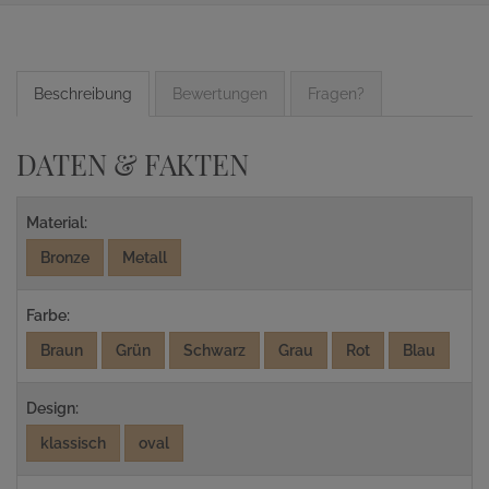
Beschreibung
Bewertungen
Fragen?
DATEN & FAKTEN
Material:
Bronze
Metall
Farbe:
Braun
Grün
Schwarz
Grau
Rot
Blau
Design:
klassisch
oval