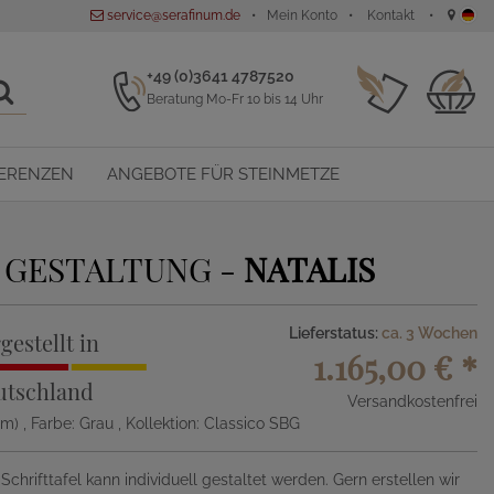
service@serafinum.de
Mein Konto
Kontakt
+49 (0)3641 4787520
Beratung Mo-Fr 10 bis 14 Uhr
ERENZEN
ANGEBOTE FÜR STEINMETZE
 GESTALTUNG -
NATALIS
Lieferstatus:
ca. 3 Wochen
gestellt in
1.165,00 €
*
utschland
Versandkostenfrei
Dm)
, Farbe: Grau
, Kollektion: Classico SBG
chrifttafel kann individuell gestaltet werden. Gern erstellen wir