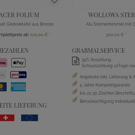
ACER FOLIUM
WOLLOWA STE
att Gedenktafel aus Bronze
Alu Sternenhimmel mit G
omplettpreis ab
720,00 €
*
320,00 €
*
BEZAHLEN
GRABMALSERVICE
35% Anzahlung
Schlusszahlung 10Tage na
Angebote inkl. Lieferung & 
5 Jahre Komplettgarantie
bis zu 30 Zeichen Beschriftu
Berücksichtigung individue
ITE LIEFERUNG