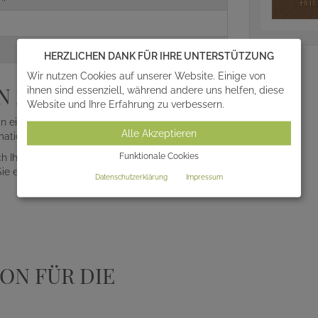
HERZLICHEN DANK FÜR IHRE UNTERSTÜTZUNG
Wir nutzen Cookies auf unserer Website. Einige von
N ZUR ERINNERUNG
ihnen sind essenziell, während andere uns helfen, diese
Website und Ihre Erfahrung zu verbessern.
an eine liebe Person und auch ansprechende
Alle Akzeptieren
ationen zu Ihrer Tafelbestellung auf einen Blick:
Funktionale Cookies
ach Ihren Wünschen
 Sie ein entsprechendes Angebot)
Datenschutzerklärung
Impressum
ON FÜR DIE