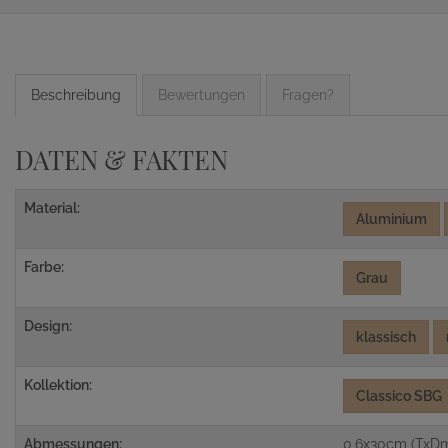
Beschreibung
Bewertungen
Fragen?
DATEN & FAKTEN
Material:
Aluminium
Farbe:
Grau
Design:
klassisch
Kollektion:
Classico SBG
Abmessungen:
0,6x30cm (TxD