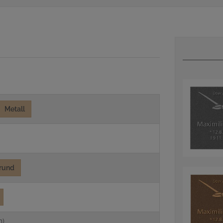
Metall
rund
m)