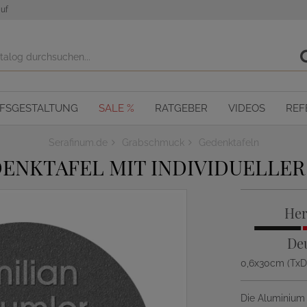
uf
OFSGESTALTUNG
SALE %
RATGEBER
VIDEOS
REF
Serafinum.de
Grabschmuck
Gedenktafeln
ENKTAFEL MIT INDIVIDUELLER
Her
De
0,6x30cm (Tx
Die Aluminium S