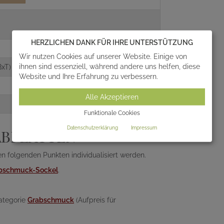
HERZLICHEN DANK FÜR IHRE UNTERSTÜTZUNG
Wir nutzen Cookies auf unserer Website. Einige von
ihnen sind essenziell, während andere uns helfen, diese
xT)
Website und Ihre Erfahrung zu verbessern.
Alle Akzeptieren
Funktionale Cookies
Datenschutzerklärung
Impressum
ABPLATTEN
n folgenden Punkten individualisiert werden.
bschmuck-Sockel
.
Kategorie
Grabschmuck
(Aufpreis für