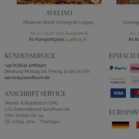
AVELINO
Moderne Granit Urnengrab Liegeplatte
bis 01.09.26 statt
6.250,00 €
bis 
Ihr Komplettpreis
5.468,75 €
*
Ihr 
KUNDENSERVICE
EINFACH 
+49 (0)3641 4787520
Beratung Montag bis Freitag 10 bis 16 Uhr
service@serafinum.de
ANSCHRIFT SERVICE
Werner & Klopfleisch OHG
c/o Grabmalkunst Serafinum.de
EUROPAWE
Otto-Schott-Str. 24
DE-07745 Jena - Thüringen