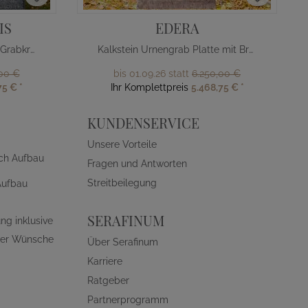
IS
EDERA
Urnengrab Liegeplatte mit Grabkreuz
Kalkstein Urnengrab Platte mit Bronze Kreuz
,00 €
bis 01.09.26 statt
6.250,00 €
75 €
*
Ihr Komplettpreis
5.468,75 €
*
KUNDENSERVICE
Unsere Vorteile
ch Aufbau
Fragen und Antworten
Streitbeilegung
Aufbau
SERAFINUM
ng inklusive
ller Wünsche
Über Serafinum
Karriere
Ratgeber
Partnerprogramm