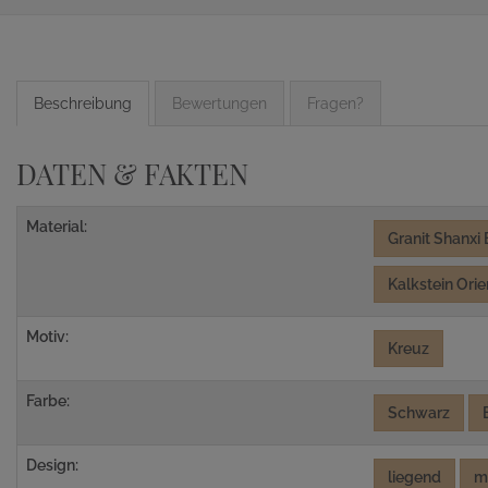
Beschreibung
Bewertungen
Fragen?
DATEN & FAKTEN
Material:
Granit Shanxi
Kalkstein Orie
Motiv:
Kreuz
Farbe:
Schwarz
Design:
liegend
m