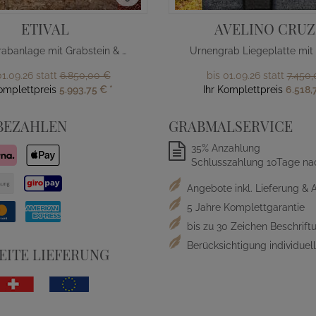
ETIVAL
AVELINO CRUZ
Urnengrabanlage mit Grabstein & Einfassung
01.09.26 statt
6.850,00 €
bis 01.09.26 statt
7.450
Komplettpreis
5.993,75 €
*
Ihr Komplettpreis
6.518,
BEZAHLEN
GRABMALSERVICE
35% Anzahlung
Schlusszahlung 10Tage na
Angebote inkl. Lieferung & 
5 Jahre Komplettgarantie
bis zu 30 Zeichen Beschriftu
Berücksichtigung individue
ITE LIEFERUNG