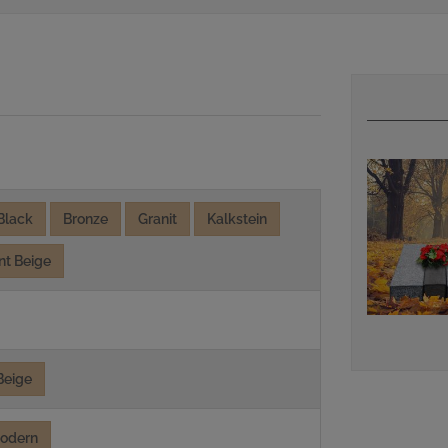
 Black
Bronze
Granit
Kalkstein
nt Beige
Beige
odern