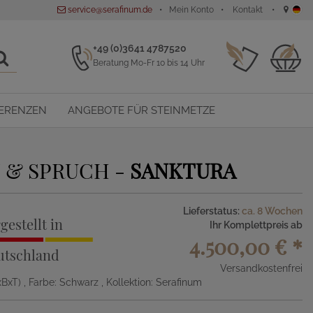
service@serafinum.de
Mein Konto
Kontakt
+49 (0)3641 4787520
Beratung Mo-Fr 10 bis 14 Uhr
ERENZEN
ANGEBOTE FÜR STEINMETZE
 & SPRUCH -
SANKTURA
Lieferstatus:
ca. 8 Wochen
gestellt in
Ihr Komplettpreis ab
4.500,00 €
*
utschland
Versandkostenfrei
xBxT)
, Farbe: Schwarz
, Kollektion: Serafinum