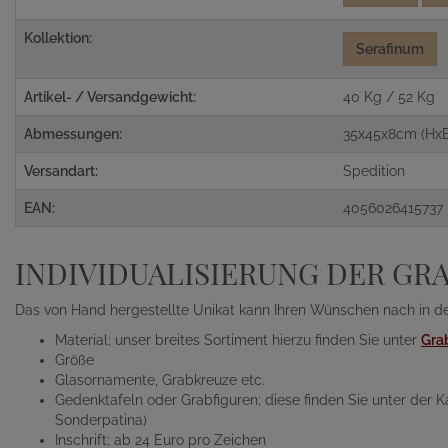
Kollektion:
Serafinum
Artikel- / Versandgewicht:
40 Kg / 52 Kg
Abmessungen:
35x45x8cm (HxB
Versandart:
Spedition
EAN:
4056026415737
INDIVIDUALISIERUNG DER GR
Das von Hand hergestellte Unikat kann Ihren Wünschen nach in de
Material; unser breites Sortiment hierzu finden Sie unter
Gra
Größe
Glasornamente, Grabkreuze etc.
Gedenktafeln oder Grabfiguren; diese finden Sie unter der 
Sonderpatina)
Inschrift; ab 24 Euro pro Zeichen