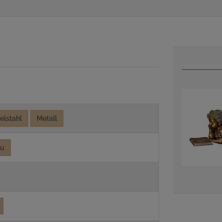
elstahl
Metall
au