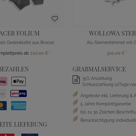
ACER FOLIUM
WOLLOWA STE
att Gedenktafel aus Bronze
Alu Sternenhimmel mit G
omplettpreis ab
720,00 €
*
320,00 €
*
BEZAHLEN
GRABMALSERVICE
35% Anzahlung
Schlusszahlung 10Tage na
Angebote inkl. Lieferung & 
5 Jahre Komplettgarantie
bis zu 30 Zeichen Beschriftu
Berücksichtigung individue
ITE LIEFERUNG