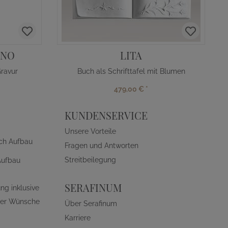
RNO
LITA
ravur
Buch als Schrifttafel mit Blumen
479,00 €
*
KUNDENSERVICE
Unsere Vorteile
ch Aufbau
Fragen und Antworten
Streitbeilegung
Aufbau
SERAFINUM
ng inklusive
ller Wünsche
Über Serafinum
Karriere