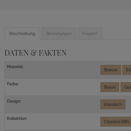
Beschreibung
Bewertungen
Fragen?
DATEN & FAKTEN
Material:
Bronze
Ed
Farbe:
Braun
Gr
Design:
klassisch
Kollektion:
Classico SBG