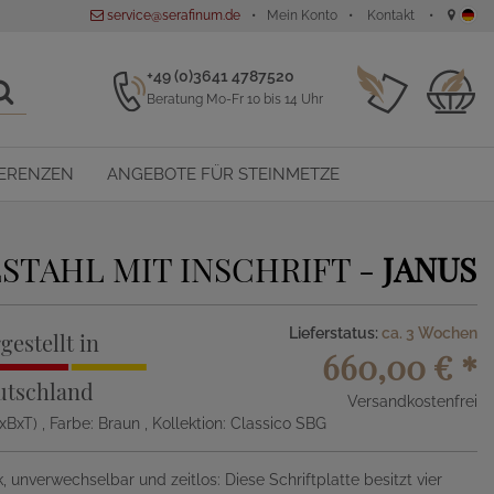
service@serafinum.de
Mein Konto
Kontakt
+49 (0)3641 4787520
Beratung Mo-Fr 10 bis 14 Uhr
ERENZEN
ANGEBOTE FÜR STEINMETZE
TAHL MIT INSCHRIFT -
JANUS
Lieferstatus:
ca. 3 Wochen
gestellt in
660,00 €
*
utschland
Versandkostenfrei
HxBxT)
, Farbe: Braun
, Kollektion: Classico SBG
, unverwechselbar und zeitlos: Diese Schriftplatte besitzt vier