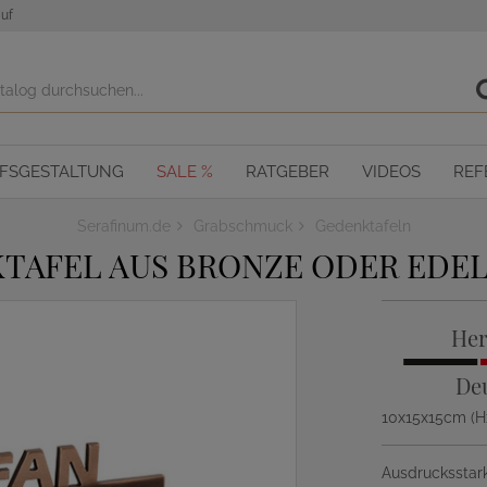
uf
OFSGESTALTUNG
SALE %
RATGEBER
VIDEOS
REF
Serafinum.de
Grabschmuck
Gedenktafeln
AFEL AUS BRONZE ODER EDELS
Her
De
10x15x15cm (
Ausdrucksstark