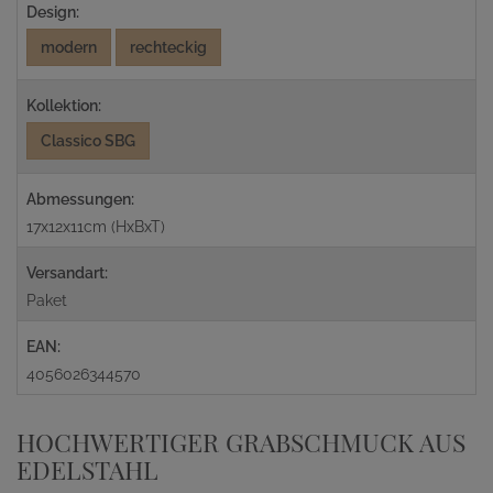
Design:
modern
rechteckig
Kollektion:
Classico SBG
Abmessungen:
17x12x11cm (HxBxT)
Versandart:
Paket
EAN:
4056026344570
HOCHWERTIGER GRABSCHMUCK AUS
EDELSTAHL