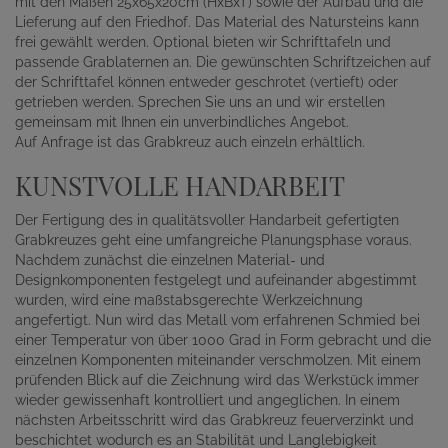
mit den Maßen 25x65x20cm (HxBxT) sowie der Aufbau und die
Lieferung auf den Friedhof. Das Material des Natursteins kann
frei gewählt werden. Optional bieten wir Schrifttafeln und
passende Grablaternen an. Die gewünschten Schriftzeichen auf
der Schrifttafel können entweder geschrotet (vertieft) oder
getrieben werden. Sprechen Sie uns an und wir erstellen
gemeinsam mit Ihnen ein unverbindliches Angebot.
Auf Anfrage ist das Grabkreuz auch einzeln erhältlich.
KUNSTVOLLE HANDARBEIT
Der Fertigung des in qualitätsvoller Handarbeit gefertigten
Grabkreuzes geht eine umfangreiche Planungsphase voraus.
Nachdem zunächst die einzelnen Material- und
Designkomponenten festgelegt und aufeinander abgestimmt
wurden, wird eine maßstabsgerechte Werkzeichnung
angefertigt. Nun wird das Metall vom erfahrenen Schmied bei
einer Temperatur von über 1000 Grad in Form gebracht und die
einzelnen Komponenten miteinander verschmolzen. Mit einem
prüfenden Blick auf die Zeichnung wird das Werkstück immer
wieder gewissenhaft kontrolliert und angeglichen. In einem
nächsten Arbeitsschritt wird das Grabkreuz feuerverzinkt und
beschichtet wodurch es an Stabilität und Langlebigkeit