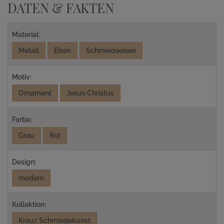
DATEN & FAKTEN
Material:
Metall
Eisen
Schmiedeeisen
Motiv:
Ornament
Jesus Christus
Farbe:
Grau
Rot
Design:
modern
Kollektion:
Kreuz Schmiedekunst