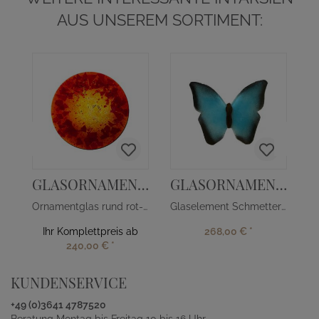
AUS UNSEREM SORTIMENT:
GLASORNAMENT R-43
GLASORNAMENT S-20
Ornamentglas rund rot-gelb
Glaselement Schmetterlingsform
Ihr Komplettpreis ab
268,00 €
*
240,00 €
*
KUNDENSERVICE
+49 (0)3641 4787520
Beratung Montag bis Freitag 10 bis 16 Uhr