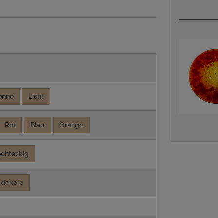
onne
Licht
Rot
Blau
Orange
echteckig
sdekore