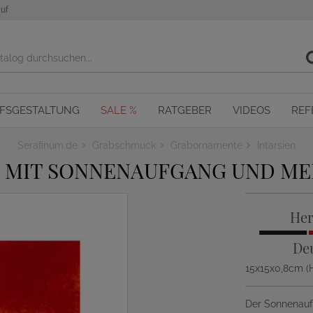
uf
OFSGESTALTUNG
SALE %
RATGEBER
VIDEOS
REF
Serafinum.de
Grabschmuck
Grabornamente
Intarsien
 MIT SONNENAUFGANG UND ME
Her
De
15x15x0,8cm (
Der Sonnenaufg