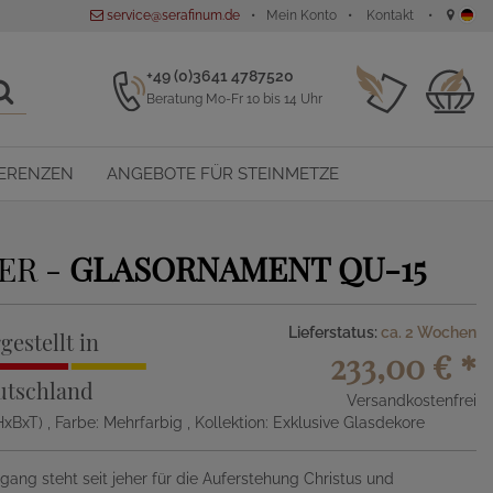
service@serafinum.de
Mein Konto
Kontakt
+49 (0)3641 4787520
Beratung Mo-Fr 10 bis 14 Uhr
ERENZEN
ANGEBOTE FÜR STEINMETZE
ER -
GLASORNAMENT QU-15
Lieferstatus:
ca. 2 Wochen
gestellt in
233,00 €
*
utschland
Versandkostenfrei
HxBxT)
, Farbe: Mehrfarbig
, Kollektion: Exklusive Glasdekore
ang steht seit jeher für die Auferstehung Christus und