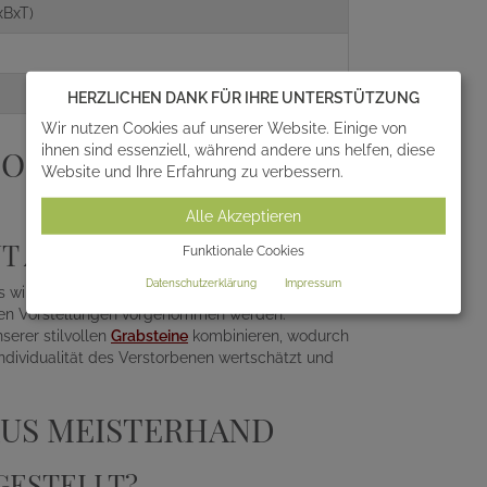
xBxT)
HERZLICHEN DANK FÜR IHRE UNTERSTÜTZUNG
Wir nutzen Cookies auf unserer Website. Einige von
ihnen sind essenziell, während andere uns helfen, diese
ON FÜR DIE
Website und Ihre Erfahrung zu verbessern.
Alle Akzeptieren
T AUS?
Funktionale Cookies
Datenschutzerklärung
Impressum
willkommen. Da dieses Unikat individuell für Sie
chen Vorstellungen vorgenommen werden.
serer stilvollen
Grabsteine
kombinieren, wodurch
Individualität des Verstorbenen wertschätzt und
AUS MEISTERHAND
GESTELLT?