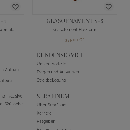
-1
GLASORNAMENT S-8
Moderne Glasintarsie für Grabmale mit Blattmotiv
Glaselement Herzform
335,00 €
*
KUNDENSERVICE
Unsere Vorteile
ch Aufbau
Fragen und Antworten
Streitbeilegung
Aufbau
SERAFINUM
ng inklusive
ller Wünsche
Über Serafinum
Karriere
Ratgeber
Partnerprogramm