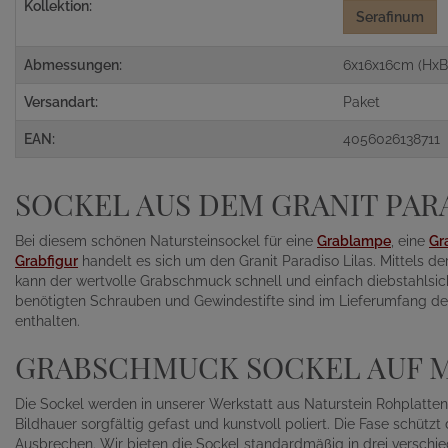
Kollektion:
Serafinum
Abmessungen:
6x16x16cm (HxB
Versandart:
Paket
EAN:
4056026138711
SOCKEL AUS DEM GRANIT PAR
Bei diesem schönen Natursteinsockel für eine
Grablampe
, eine
Gr
Grabfigur
handelt es sich um den Granit Paradiso Lilas. Mittels 
kann der wertvolle Grabschmuck schnell und einfach diebstahlsich
benötigten Schrauben und Gewindestifte sind im Lieferumfang de
enthalten.
GRABSCHMUCK SOCKEL AUF M
Die Sockel werden in unserer Werkstatt aus Naturstein Rohplatt
Bildhauer sorgfältig gefast und kunstvoll poliert. Die Fase schütz
Ausbrechen. Wir bieten die Sockel standardmäßig in drei vers