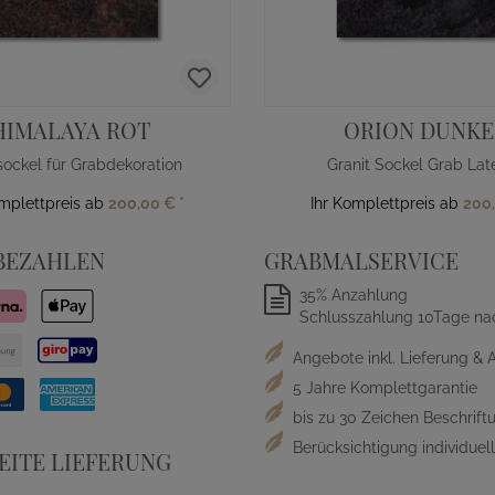
HIMALAYA ROT
ORION DUNKE
sockel für Grabdekoration
Granit Sockel Grab Lat
omplettpreis ab
200,00 €
*
Ihr Komplettpreis ab
200
BEZAHLEN
GRABMALSERVICE
35% Anzahlung
Schlusszahlung 10Tage na
Angebote inkl. Lieferung & 
5 Jahre Komplettgarantie
bis zu 30 Zeichen Beschriftu
Berücksichtigung individue
ITE LIEFERUNG