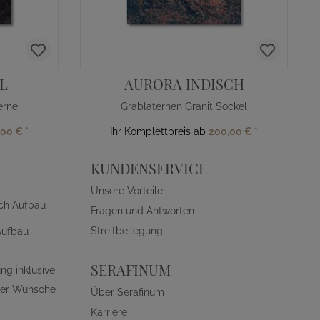
L
AURORA INDISCH
erne
Grablaternen Granit Sockel
,00 €
*
Ihr Komplettpreis ab
200,00 €
*
KUNDENSERVICE
Unsere Vorteile
ch Aufbau
Fragen und Antworten
Streitbeilegung
Aufbau
SERAFINUM
ng inklusive
ller Wünsche
Über Serafinum
Karriere