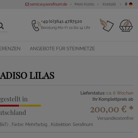
service@serafinum.de
Mein Konto
Kontakt
+49 (0)3641 4787520
Beratung Mo-Fr 10 bis 14 Uhr
ERENZEN
ANGEBOTE FÜR STEINMETZE
ADISO LILAS
Lieferstatus:
ca. 6 Wochen
gestellt in
Ihr Komplettpreis ab
200,00 €
*
utschland
Versandkostenfrei
xBxT)
, Farbe: Mehrfarbig
, Kollektion: Serafinum