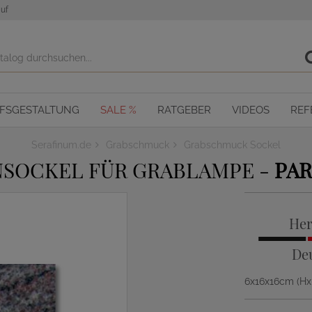
uf
OFSGESTALTUNG
SALE %
RATGEBER
VIDEOS
REF
Serafinum.de
Grabschmuck
Grabschmuck Sockel
NSOCKEL FÜR GRABLAMPE -
PAR
Her
De
6x16x16cm (H