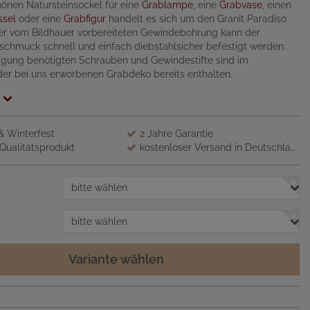
önen Natursteinsockel für eine
Grablampe
, eine
Grabvase
, einen
ssel
oder eine
Grabfigur
handelt es sich um den Granit Paradiso
 der vom Bildhauer vorbereiteten Gewindebohrung kann der
schmuck schnell und einfach diebstahlsicher befestigt werden.
tigung benötigten Schrauben und Gewindestifte sind im
er bei uns erworbenen Grabdeko bereits enthalten.
 & Winterfest
2 Jahre Garantie
Qualitätsprodukt
kostenloser Versand in Deutschland
bitte wählen
bitte wählen
Variante wählen