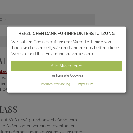
xT)
HERZLICHEN DANK FÜR IHRE UNTERSTÜTZUNG
Wir nutzen Cookies auf unserer Website. Einige von
ihnen sind essenziell, während andere uns helfen, diese
Website und Ihre Erfahrung zu verbessern.
ADISO LILAS
Alle Akzeptieren
abvase
, einen
Weihwasserkessel
oder eine
Funktionale Cookies
der vom Bildhauer vorbereiteten Gewindebohrung
er befestigt werden. Alle zur Befestigung
Datenschutzerklärung
Impressum
r bei uns erworbenen Grabdeko bereits
ASS
en auf Maß gesägt und anschließend vom
t die Außenkanten vor einem eventuellen
chiedenen Abmessungen passend zu unserem