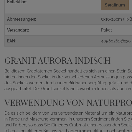
Kollektion:
Serafinum
Abmessungen:
6x16x16cm (HxB
Versandart:
Paket
EAN:
4056026138230
GRANIT AURORA INDISCH
Bei diesem Grablaternen Sockel handelt es sich um einen Stein So
bieten Ihnen den Sockel in drei verschiedenen Abmessungen pass
des Sockels werden durch einen Bildhauer sorgfältig gefast und d
ausgearbeitet. Der Granitsockel kann sowohl im Innen- als auch 
VERWENDUNG VON NATURPR
Da es sich bei dem von uns verwendeten Material um ein Naturpr
in Farbe und Maserung kommen. In unserem Sortiment finden Sie 
und Farben, so dass Sie für jedes Grabmal einen passenden Socke
fehlen, kontaktieren Sie uns, wir haben immer aktuell noch weitere