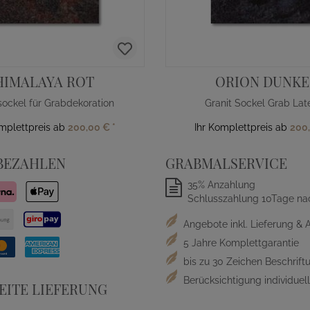
HIMALAYA ROT
ORION DUNKE
sockel für Grabdekoration
Granit Sockel Grab Lat
omplettpreis ab
200,00 €
*
Ihr Komplettpreis ab
200
BEZAHLEN
GRABMALSERVICE
35% Anzahlung
Schlusszahlung 10Tage na
Angebote inkl. Lieferung & 
5 Jahre Komplettgarantie
bis zu 30 Zeichen Beschriftu
Berücksichtigung individue
ITE LIEFERUNG