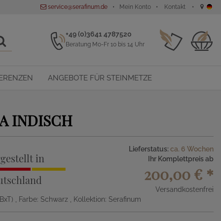
service@serafinum.de
Mein Konto
Kontakt
+49 (0)3641 4787520
Beratung Mo-Fr 10 bis 14 Uhr
ERENZEN
ANGEBOTE FÜR STEINMETZE
A INDISCH
Lieferstatus:
ca. 6 Wochen
gestellt in
Ihr Komplettpreis ab
200,00 €
*
utschland
Versandkostenfrei
xBxT)
, Farbe: Schwarz
, Kollektion: Serafinum