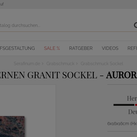
uf
OFSGESTALTUNG
SALE %
RATGEBER
VIDEOS
REF
Serafinum.de
Grabschmuck
Grabschmuck Sockel
RNEN GRANIT SOCKEL -
AUROR
Her
De
6x16x16cm (H