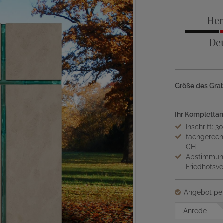
Her
De
Größe des Grab
Ihr Komplettan
Inschrift: 3
fachgerech
CH
Abstimmung
Friedhofsv
Angebot per
Anrede