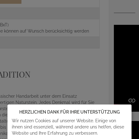
g
BxT)
aße können auf Wunsch berücksichtig werden
ADITION
assischer Handarbeit unter dem Einsatz
rtigen Naturstein. Jedes Denkmal wird für Sie
ein gefertigt. Somit gewährleisten wir einen
HERZLICHEN DANK FÜR IHRE UNTERSTÜTZUNG
die Gestaltung Ihres Grabsteins mit einfließen
Wir nutzen Cookies auf unserer Website. Einige von
alterischen Details und Feinheiten des
ihnen sind essenziell, während andere uns helfen, diese
r bis zum abschließenden Aufbau auf der
Website und Ihre Erfahrung zu verbessern.
ikat, egal ob Beschriftung, Design oder Material