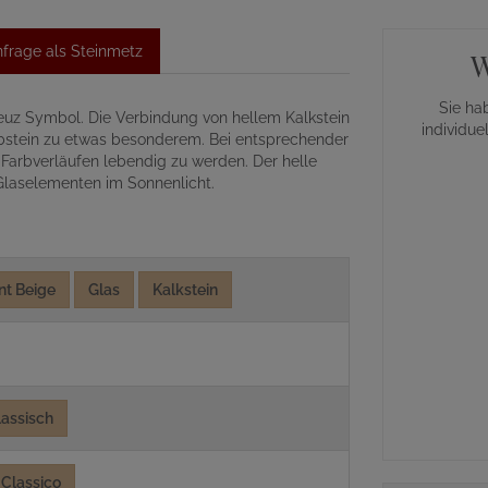
frage als Steinmetz
W
Sie ha
reuz Symbol. Die Verbindung von hellem Kalkstein
individue
bstein zu etwas besonderem. Bei entsprechender
 Farbverläufen lebendig zu werden. Der helle
Glaselementen im Sonnenlicht.
nt Beige
Glas
Kalkstein
lassisch
Classico