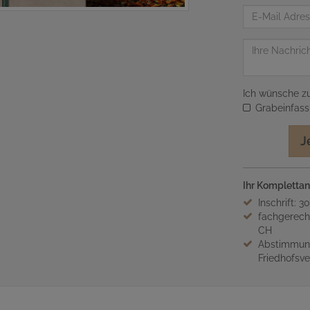
E-
Mail
Adresse
Nachricht
Ich wünsche zu
Grabeinfas
J
Ihr Komplettan
Inschrift: 3
fachgerech
CH
Abstimmung
Friedhofsv