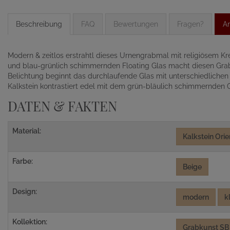
Beschreibung
FAQ
Bewertungen
Fragen?
An
Modern & zeitlos erstrahtl dieses Urnengrabmal mit religiösem K
und blau-grünlich schimmernden Floating Glas macht diesen Gra
Belichtung beginnt das durchlaufende Glas mit unterschiedlichen
Kalkstein kontrastiert edel mit dem grün-bläulich schimmernden 
DATEN & FAKTEN
Material:
Kalkstein Orie
Farbe:
Beige
Design:
modern
k
Kollektion:
Grabkunst SB 