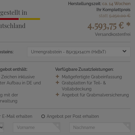
Herstellungszeit:
ca. 14 Wochen
Ihr Komplettpreis
gestellt in
statt
5.250,00 €
4.593,75 €
*
utschland
Versandkostenfrei
steins:
Urnengrabstein
- 85x35x14cm (HxBxT)
gebot enthält:
Verfügbare Zusatzleistungen:
0 Zeichen inklusive
Maßgefertigte Grabeinfassung
ter Aufbau in DE und
Grabplatten für Teil- &
Vollabdeckung
 mit der
Angebot für Grabmalversicherung
erwaltung
 E-Mail erhalten
Angebot per Post erhalten
Vorname
Nachname