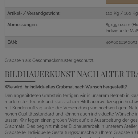
Artikel- / Versandgewicht:
120 Kg / 160 K
Abmessungen:
85x35x14cm (Hx
Individuelle M
EAN:
4056026150652
Grabstein als Geschmacksmuster geschützt.
BILDHAUERKUNST NACH ALTER TR
Wie wird Ihr individuelles Grabmal nach Wunsch hergestellt?
Den abgebildeten Grabstein fertigen wir in unserem Betrieb in kl
modernster Technik und klassischem Bildhauerwerkzeug in hochwe
mit Kundenauftrag unter der Verwendung von hochwertigem Naturst
hohen Qualitätsstandard und können auch individuelle Wünsche in 
lassen. Wir legen einen großen Wert auf die Ausarbeitung der gest
Grabmals. Dies beginnt mit der Bildhauerarbeit in unserem Atelie
Grabstelle. Individuelle Gestaltungswünsche zu Ihrem Grabstein-Un