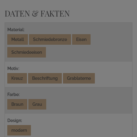
DATEN & FAKTEN
Material:
Metall
Schmiedebronze
Eisen
Schmiedeeisen
Motiv:
Kreuz
Beschriftung
Grablaterne
Farbe:
Braun
Grau
Design:
modern