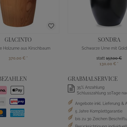
GIACINTO
SONDRA
e Holzurne aus Kirschbaum
Schwarze Urne mit Gol
370,00 €
*
statt
157,00 €
130,00 €
*
BEZAHLEN
GRABMALSERVICE
35% Anzahlung
Schlusszahlung 10Tage na
Angebote inkl. Lieferung & 
5 Jahre Komplettgarantie
bis zu 30 Zeichen Beschriftu
Berücksichtigung individue