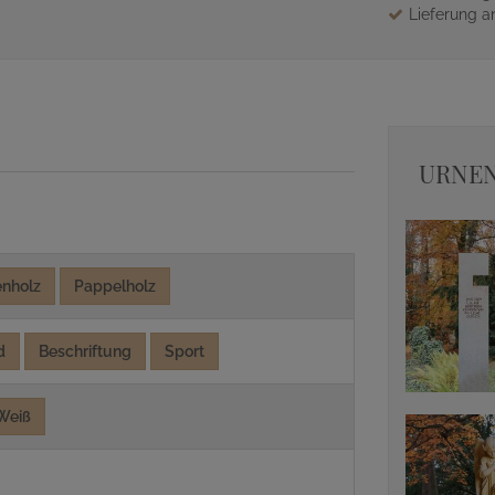
Lieferung an
URNEN
enholz
Pappelholz
d
Beschriftung
Sport
Weiß