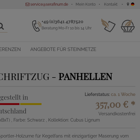
service@serafinum.de
Mein Konto
Kontakt
+49 (0)3641 4787520
Beratung Mo-Fr 10 bis 14 Uhr
ERENZEN
ANGEBOTE FÜR STEINMETZE
CHRIFTZUG -
PANHELLEN
Lieferstatus:
ca. 1 Woche
gestellt in
357,00 €
*
utschland
Versandkostenfrei
xBxT)
, Farbe: Schwarz
, Kollektion: Cubus Lignum
portler-Holzurne für Kegelfans mit einzigartiger Maserung vom