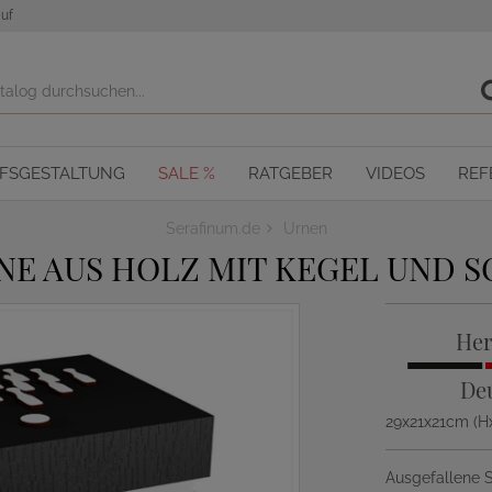
uf
OFSGESTALTUNG
SALE %
RATGEBER
VIDEOS
REF
Serafinum.de
Urnen
NE AUS HOLZ MIT KEGEL UND S
Her
De
29x21x21cm (H
Ausgefallene S