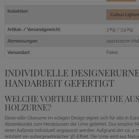
Kollektion:
Cubus Lignu
Artikel- / Versandgewicht:
3 Kg / 3,9 Kg
Abmessungen:
29x21x21cm (Hx
Versandart:
Paket
INDIVIDUELLE DESIGNERURNE
HANDARBEIT GEFERTIGT
WELCHE VORTEILE BIETET DIE AU
OLZURNE?
Diese edle Überurne im eckigen Design eignet sich für alle in Eur
Absenkkordel zum Herablassen der Urne geliefert. Das kreative M
einen Aufpreis individuell angepasst werden. Aufgrund der ca. 4 
entsteht ein außergewöhnlicher 3D-Effekt. Die Urne wird aus Natu