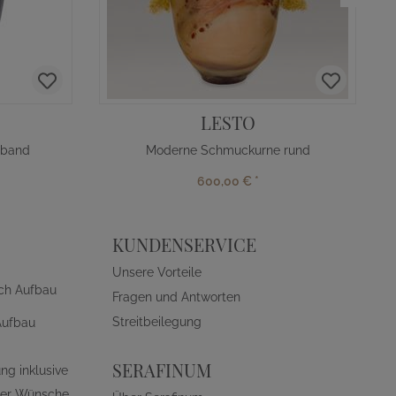
LESTO
dband
Moderne Schmuckurne rund
600,00 €
*
KUNDENSERVICE
Unsere Vorteile
ch Aufbau
Fragen und Antworten
Streitbeilegung
Aufbau
SERAFINUM
ng inklusive
ller Wünsche