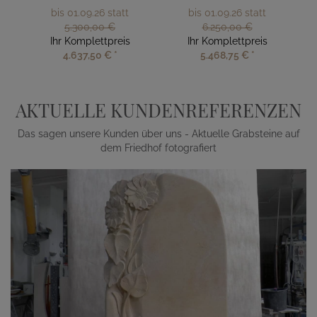
bis 01.09.26 statt
bis 01.09.26 statt
5.300,00 €
6.250,00 €
Ihr Komplettpreis
Ihr Komplettpreis
4.637,50 €
*
5.468,75 €
*
AKTUELLE KUNDENREFERENZEN
Das sagen unsere Kunden über uns - Aktuelle Grabsteine auf
dem Friedhof fotografiert