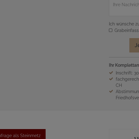
Nachricht
Ich wünsche zu
Grabeinfas
J
Ihr Komplettan
Inschrift: 3
fachgerech
CH
Abstimmung
Friedhofsv
frage als Steinmetz