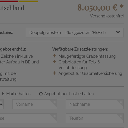
8.050,00 €
*
utschland
Versandkostenfrei
steins:
Doppelgrabstein
- 160x55x20cm (HxBxT)
gebot enthält:
Verfügbare Zusatzleistungen:
0 Zeichen inklusive
Maßgefertigte Grabeinfassung
ter Aufbau in DE und
Grabplatten für Teil- &
Vollabdeckung
 mit der
Angebot für Grabmalversicherung
erwaltung
 E-Mail erhalten
Angebot per Post erhalten
Vorname
Nachname
Telefon