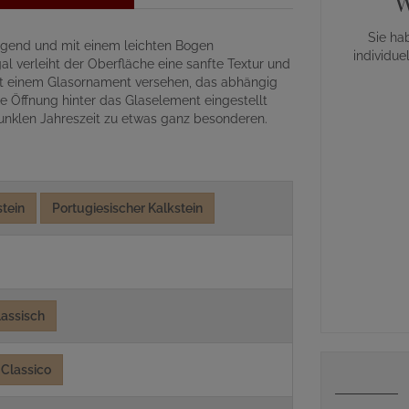
W
Sie ha
ngend und mit einem leichten Bogen
individue
l verleiht der Oberfläche eine sanfte Textur und
it einem Glasornament versehen, das abhängig
e Öffnung hinter das Glaselement eingestellt
nklen Jahreszeit zu etwas ganz besonderen.
stein
Portugiesischer Kalkstein
lassisch
Classico