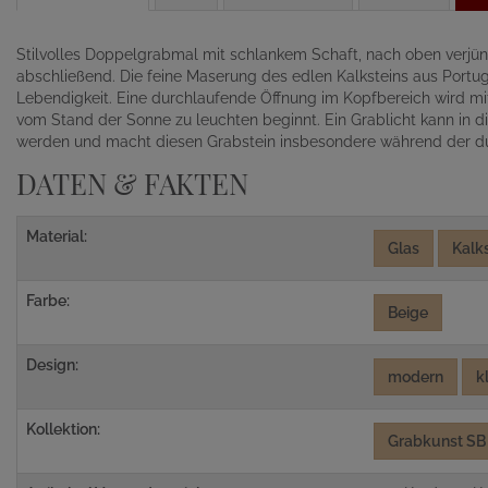
Stilvolles Doppelgrabmal mit schlankem Schaft, nach oben verjü
abschließend. Die feine Maserung des edlen Kalksteins aus Portuga
Lebendigkeit. Eine durchlaufende Öffnung im Kopfbereich wird m
vom Stand der Sonne zu leuchten beginnt. Ein Grablicht kann in di
werden und macht diesen Grabstein insbesondere während der du
DATEN & FAKTEN
Material:
Glas
Kalk
Farbe:
Beige
Design:
modern
k
Kollektion:
Grabkunst SB 