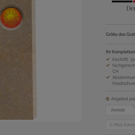
De
Größe des Grab
Ihr Komplettan
Inschrift: 3
fachgerech
CH
Abstimmung
Friedhofsv
Angebot per
Anrede
E-
Mail
Adresse