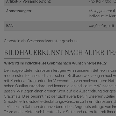
Artikel- / Versandgewicht:
430 Kg / 560 K
Abmessungen:
160x55x20cm (
Individuelle M
EAN:
4056026151116
Grabstein als Geschmacksmuster geschützt.
BILDHAUERKUNST NACH ALTER TR
Wie wird Ihr individuelles Grabmal nach Wunsch hergestellt?
Den abgebildeten Grabstein fertigen wir in unserem Betrieb in kl
modernster Technik und klassischem Bildhauerwerkzeug in hochwe
mit Kundenauftrag unter der Verwendung von hochwertigem Naturst
hohen Qualitätsstandard und können auch individuelle Wünsche in 
lassen. Wir legen einen großen Wert auf die Ausarbeitung der gest
Grabmals. Dies beginnt mit der Bildhauerarbeit in unserem Atelie
Grabstelle. Individuelle Gestaltungswünsche zu Ihrem Grabstein-Un
- können im Rahmen der unverbindlichen Angebotsanfrage von Ihn
Team auch telefonisch beratend zur Seite und erarbeitet mit Ihn