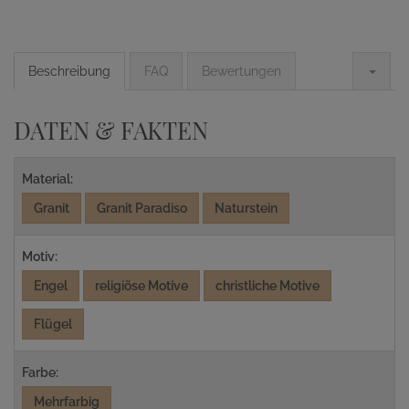
Beschreibung
FAQ
Bewertungen
DATEN & FAKTEN
Material:
Granit
Granit Paradiso
Naturstein
Motiv:
Engel
religiöse Motive
christliche Motive
Flügel
Farbe:
Mehrfarbig