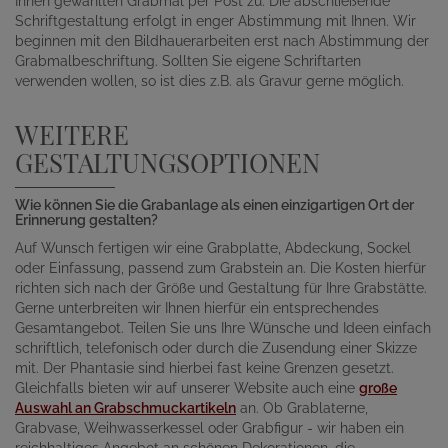
Ihnen gewählten Grabmal per Post zu. Die abschließende
Schriftgestaltung erfolgt in enger Abstimmung mit Ihnen. Wir
beginnen mit den Bildhauerarbeiten erst nach Abstimmung der
Grabmalbeschriftung. Sollten Sie eigene Schriftarten
verwenden wollen, so ist dies z.B. als Gravur gerne möglich.
WEITERE
GESTALTUNGSOPTIONEN
Wie können Sie die Grabanlage als einen einzigartigen Ort der
Erinnerung gestalten?
Auf Wunsch fertigen wir eine Grabplatte, Abdeckung, Sockel
oder Einfassung, passend zum Grabstein an. Die Kosten hierfür
richten sich nach der Größe und Gestaltung für Ihre Grabstätte.
Gerne unterbreiten wir Ihnen hierfür ein entsprechendes
Gesamtangebot. Teilen Sie uns Ihre Wünsche und Ideen einfach
schriftlich, telefonisch oder durch die Zusendung einer Skizze
mit. Der Phantasie sind hierbei fast keine Grenzen gesetzt.
Gleichfalls bieten wir auf unserer Website auch eine
große
Auswahl an Grabschmuckartikeln
an. Ob Grablaterne,
Grabvase, Weihwasserkessel oder Grabfigur - wir haben ein
reichhaltiges Angebot an schönen Dekorationen, die