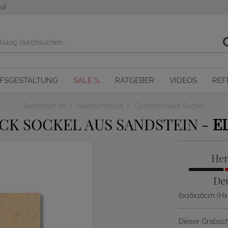
uf
OFSGESTALTUNG
SALE %
RATGEBER
VIDEOS
REF
Serafinum.de
Grabschmuck
Grabschmuck Sockel
K SOCKEL AUS SANDSTEIN -
E
Her
De
6x16x16cm (H
Dieser Grabsc