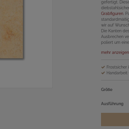
gefertigt. Dies
diebstahlsich
Grabfiguren
. 
standardmäßig
wir auf Wunsch
Die Kanten des
Ausbrechen ver
poliert um ein
mehr anzeigen
Frostsicher
Handarbeit 
Größe
Ausführung