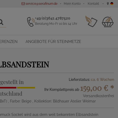
service@serafinum.de
Mein Konto
Kontakt
+49 (0)3641 4787520
Beratung Mo-Fr 10 bis 14 Uhr
ERENZEN
ANGEBOTE FÜR STEINMETZE
LBSANDSTEIN
Lieferstatus:
ca. 6 Wochen
gestellt in
159,00 €
*
Ihr Komplettpreis ab
utschland
Versandkostenfrei
xBxT)
, Farbe: Beige
, Kollektion: Bildhauer Atelier Weimar
hmuck Sockel wird aus dem weit bekannten Elbsandstein