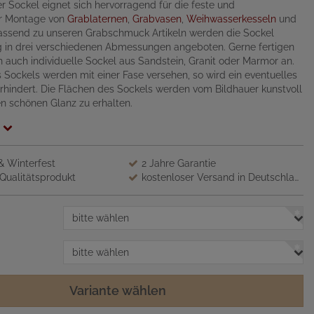
er Sockel eignet sich hervorragend für die feste und
er Montage von
Grablaternen
,
Grabvasen
,
Weihwasserkesseln
und
Passend zu unseren Grabschmuck Artikeln werden die Sockel
 in drei verschiedenen Abmessungen angeboten. Gerne fertigen
 auch individuelle Sockel aus Sandstein, Granit oder Marmor an.
 Sockels werden mit einer Fase versehen, so wird ein eventuelles
hindert. Die Flächen des Sockels werden vom Bildhauer kunstvoll
en schönen Glanz zu erhalten.
 & Winterfest
2 Jahre Garantie
Qualitätsprodukt
kostenloser Versand in Deutschland
bitte wählen
bitte wählen
Variante wählen