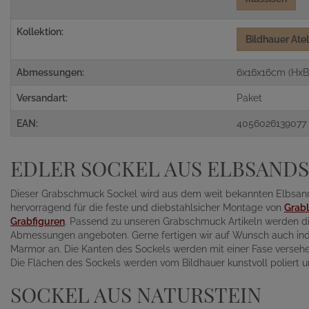
Kollektion:
Bildhauer Ate
Abmessungen:
6x16x16cm (HxB
Versandart:
Paket
EAN:
4056026139077
EDLER SOCKEL AUS ELBSANDS
Dieser Grabschmuck Sockel wird aus dem weit bekannten Elbsandst
hervorragend für die feste und diebstahlsicher Montage von
Grabl
Grabfiguren
. Passend zu unseren Grabschmuck Artikeln werden di
Abmessungen angeboten. Gerne fertigen wir auf Wunsch auch indiv
Marmor an. Die Kanten des Sockels werden mit einer Fase versehen
Die Flächen des Sockels werden vom Bildhauer kunstvoll poliert u
SOCKEL AUS NATURSTEIN