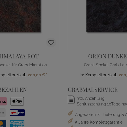
HIMALAYA ROT
ORION DUNKE
sockel für Grabdekoration
Granit Sockel Grab Lat
omplettpreis ab
200,00 €
*
Ihr Komplettpreis ab
200
BEZAHLEN
GRABMALSERVICE
35% Anzahlung
Schlusszahlung 10Tage na
Angebote inkl. Lieferung & 
5 Jahre Komplettgarantie