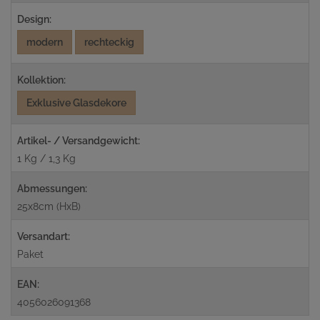
Design:
modern
rechteckig
Kollektion:
Exklusive Glasdekore
Artikel- / Versandgewicht:
1 Kg / 1,3 Kg
Abmessungen:
25x8cm (HxB)
Versandart:
Paket
EAN:
4056026091368