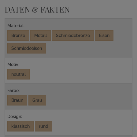
DATEN & FAKTEN
Material:
Bronze
Metall
Schmiedebronze
Eisen
Schmiedeeisen
Motiv:
neutral
Farbe:
Braun
Grau
Design:
klassisch
rund