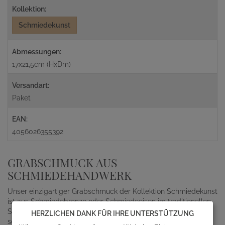
Kollektion:
Schmiedekunst
Abmessungen:
17x21,5cm (HxDm)
Versandart:
Paket
EAN:
4056026355392
GRABSCHMUCK AUS
SCHMIEDEHANDWERK
Unser einzigartiger Grabschmuck der Kollektion Schmiedekunst
ist aus Schmiedebronze oder Schmiedeeisen im traditionellen
Schmiedeverfahren hergestellt. Die Grablaternen, Grabvasen
HERZLICHEN DANK FÜR IHRE UNTERSTÜTZUNG
sowie Grabschalen unterliegen höchsten Qualitätsstandards