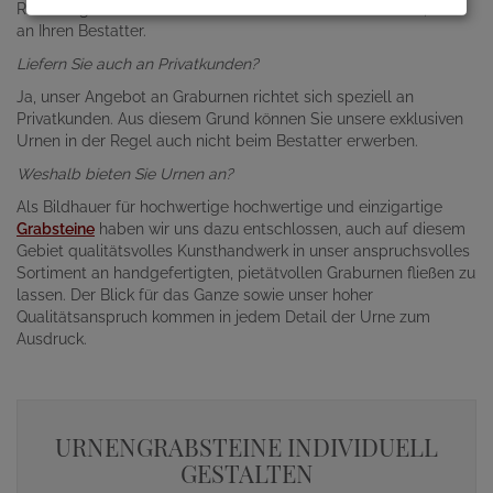
Rechnungsadresse abweichende Anschrift liefern lassen, etwa
an Ihren Bestatter.
Liefern Sie auch an Privatkunden?
Ja, unser Angebot an Graburnen richtet sich speziell an
Privatkunden. Aus diesem Grund können Sie unsere exklusiven
Urnen in der Regel auch nicht beim Bestatter erwerben.
Weshalb bieten Sie Urnen an?
Als Bildhauer für hochwertige hochwertige und einzigartige
Grabsteine
haben wir uns dazu entschlossen, auch auf diesem
Gebiet qualitätsvolles Kunsthandwerk in unser anspruchsvolles
Sortiment an handgefertigten, pietätvollen Graburnen fließen zu
lassen. Der Blick für das Ganze sowie unser hoher
Qualitätsanspruch kommen in jedem Detail der Urne zum
Ausdruck.
URNENGRABSTEINE INDIVIDUELL
GESTALTEN