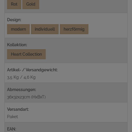
Rot
Gold
Design:
modern
individuell
herzförmig
Kollektion:
Heart Collection
Artikel- / Versandgewicht:
3,5 Kg / 4,6 Kg
Abmessungen:
36x32x23cm (HxBxT)
Versandart:
Paket
EAN: