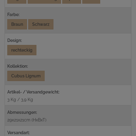
Farbe:
Braun
Schwarz
Design:
rechteckig
Kollektion:
Cubus Lignum
Artikel- / Versandgewicht:
3 Kg / 3,9 Kg
Abmessungen:
29x21x21cm (HxBxT)
Versandart: