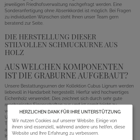
jeweiligen Friedhofsverwaltung nachgefragt werden. Eine
Sonderanfertigung ohne Absenkkordel ist möglich. Bei Fragen
zu individuellen Wünschen steht Ihnen unser Team gern
beratend zur Seite.
DIE HERSTELLUNG DIESER
STILVOLLEN SCHMUCKURNE AUS
HOLZ
AUS WELCHEN KOMPONENTEN
IST DIE GRABURNE AUFGEBAUT?
Unsere Bestattungsurnen der Kollektion Cubus Lignum werden
liebevoll in Handarbeit hergestellt. Hierfür wird hochwertiges
Eichenholz verwendet. Dies zeichnet sich durch sehr gute
mechanische Eigenschaften aus und ist somit leicht zu
verarbeiten, aber dennoch stabil und robust. Der Korpus der
HERZLICHEN DANK FÜR IHRE UNTERSTÜTZUNG
Urne wird aus Furnier-Schichtholz aufgebaut und von unseren
Wir nutzen Cookies auf unserer Website. Einige von
Tischlern mit zellulosebasiertem Holzleim verbunden. Die
ihnen sind essenziell, während andere uns helfen, diese
außergewöhnliche, farblich abgesetzte Applikation sowie die
Website und Ihre Erfahrung zu verbessern.
Inschrift werden aus Pappelholz gefertigt. Nach der