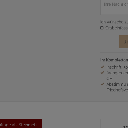
Nachricht
Ich wünsche zu
Grabeinfas
J
Ihr Komplettan
Inschrift: 3
fachgerech
CH
Abstimmung
Friedhofsv
frage als Steinmetz