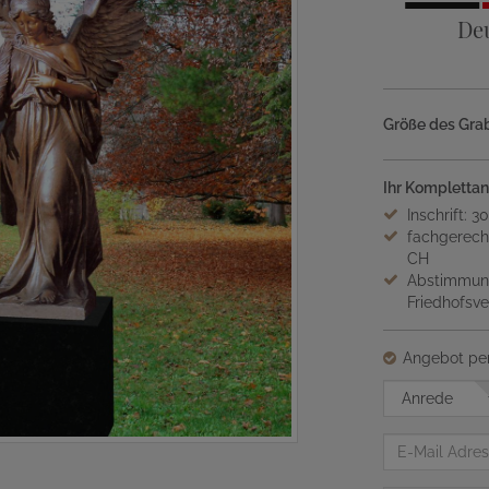
De
Größe des Grab
Ihr Komplettan
Inschrift: 3
fachgerech
CH
Abstimmung
Friedhofsv
Angebot per
Anrede
E-
Mail
Adresse