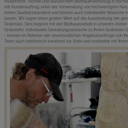
modernster Technik und klassischem Bildhauerwerkzeug in hochwe
mit Kundenauftrag unter der Verwendung von hochwertigem Naturst
hohen Qualitätsstandard und können auch individuelle Wünsche in 
lassen. Wir legen einen großen Wert auf die Ausarbeitung der gest
Grabmals. Dies beginnt mit der Bildhauerarbeit in unserem Atelie
Grabstelle. Individuelle Gestaltungswünsche zu Ihrem Grabstein-Un
- können im Rahmen der unverbindlichen Angebotsanfrage von Ihn
Team auch telefonisch beratend zur Seite und erarbeitet mit Ihn