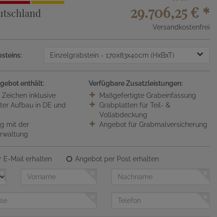
29.706,25 €
*
utschland
Versandkostenfrei
steins:
Einzelgrabstein
- 170x83x40cm (HxBxT)
gebot enthält:
Verfügbare Zusatzleistungen:
0 Zeichen inklusive
Maßgefertigte Grabeinfassung
ter Aufbau in DE und
Grabplatten für Teil- &
Vollabdeckung
 mit der
Angebot für Grabmalversicherung
erwaltung
 E-Mail erhalten
Angebot per Post erhalten
Vorname
Nachname
Telefon