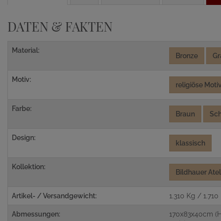
DATEN & FAKTEN
Material:
Bronze
Gr
Motiv:
religiöse Moti
Farbe:
Braun
Sc
Design:
klassisch
Kollektion:
Bildhauer Ate
Artikel- / Versandgewicht:
1.310 Kg / 1.710
Abmessungen:
170x83x40cm (H