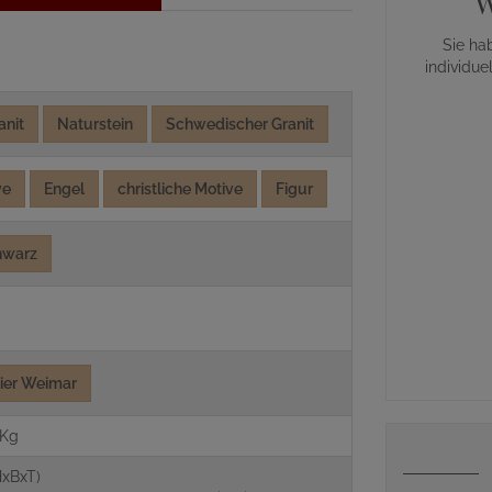
W
Sie ha
individue
anit
Naturstein
Schwedischer Granit
ve
Engel
christliche Motive
Figur
hwarz
lier Weimar
 Kg
xBxT)