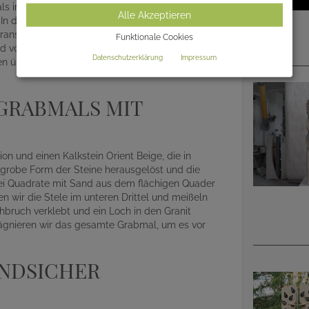
ls im Fokus des Betrachters. Dabei wird die
Alle Akzeptieren
 diese Assoziation mischen sich die ineinander
veranschaulichen. Im Vordergrund vor diesem Bild
Funktionale Cookies
und von Himmel und Erde hinweist. Allgemein kann
Datenschutzerklärung
Impressum
n über das Meer hinweg ins Jenseits oder das
GRABMALS MIT
n und einen Kalkstein Orient Beige, die in
grobe Form der Steine herausgelöst und die
drei Quadrate mit Sand aus dem flächigen Quader
en wir die Stele im unteren Drittel und meißeln
chbruch verklebt und ein Loch in den Granit
prägnieren wir das gesamte Grabmal, um es vor
ANDSICHER