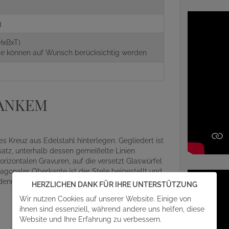
g
HxBxT)
aße können auf Wunsch berücksichtig werden
4
LANKEM
 Kreuz aus Edelstahl hinterlegen. Gegliedert ist
satz, unterhalb dessen gemeißelte Linien
orizontalen Gravuren, auf die versetzt Glaswürfel
agonaler Oberkante ist der Stele beigestellt und
idenmatt geschliffen und wirkt äußerst belebt
HERZLICHEN DANK FÜR IHRE UNTERSTÜTZUNG
Wir nutzen Cookies auf unserer Website. Einige von
ihnen sind essenziell, während andere uns helfen, diese
Website und Ihre Erfahrung zu verbessern.