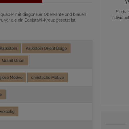
W
Sie ha
einquader mit diagonaler Oberkante und blauen
individue
, vor die ein Edelstahl-Kreuz gesetzt ist.
Kalkstein
Kalkstein Orient Beige
Granit Orion
igiöse Motive
christliche Motive
e
weiteilig