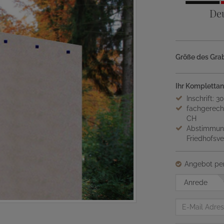
De
Größe des Grab
Ihr Komplettan
Inschrift: 3
fachgerech
CH
Abstimmung
Friedhofsv
Angebot per
Anrede
E-
Mail
Adresse