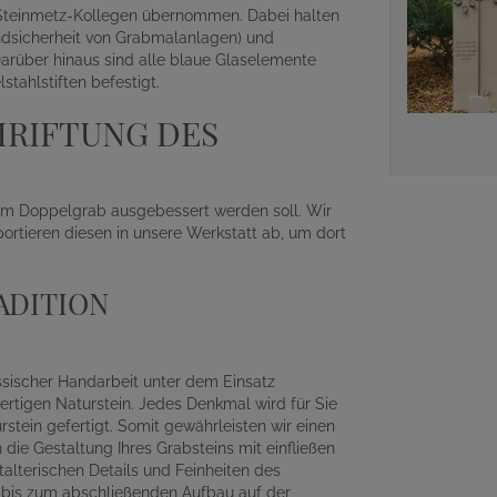
n Steinmetz-Kollegen übernommen. Dabei halten
ndsicherheit von Grabmalanlagen) und
Darüber hinaus sind alle blaue Glaselemente
tahlstiften befestigt.
HRIFTUNG DES
 am Doppelgrab ausgebessert werden soll. Wir
portieren diesen in unsere Werkstatt ab, um dort
ADITION
assischer Handarbeit unter dem Einsatz
rtigen Naturstein. Jedes Denkmal wird für Sie
ein gefertigt. Somit gewährleisten wir einen
die Gestaltung Ihres Grabsteins mit einfließen
alterischen Details und Feinheiten des
r bis zum abschließenden Aufbau auf der