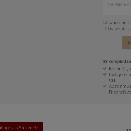
Nachricht
Ich wünsche zu
Grabeinfas
J
Ihr Komplettan
Inschrift: 3
fachgerech
CH
Abstimmung
Friedhofsv
frage als Steinmetz