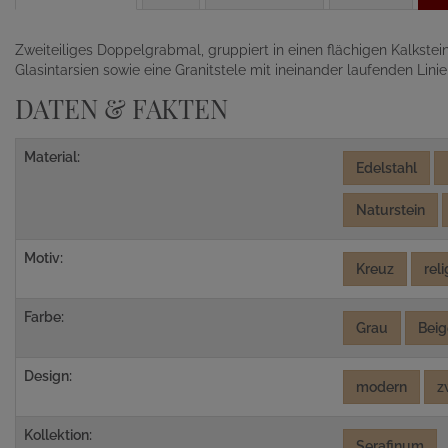
Zweiteiliges Doppelgrabmal, gruppiert in einen flächigen Kalkst
Glasintarsien sowie eine Granitstele mit ineinander laufenden Linien
DATEN & FAKTEN
Material:
Edelstahl
Naturstein
Motiv:
Kreuz
rel
Farbe:
Grau
Beig
Design:
modern
z
Kollektion:
Serafinum