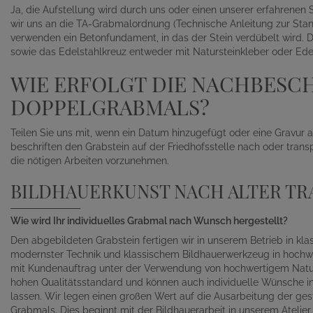
Ja, die Aufstellung wird durch uns oder einen unserer erfahrene
wir uns an die TA-Grabmalordnung (Technische Anleitung zur Sta
verwenden ein Betonfundament, in das der Stein verdübelt wird. 
sowie das Edelstahlkreuz entweder mit Natursteinkleber oder Edels
WIE ERFOLGT DIE NACHBESC
DOPPELGRABMALS?
Teilen Sie uns mit, wenn ein Datum hinzugefügt oder eine Gravur
beschriften den Grabstein auf der Friedhofsstelle nach oder trans
die nötigen Arbeiten vorzunehmen.
BILDHAUERKUNST NACH ALTER TR
Wie wird Ihr individuelles Grabmal nach Wunsch hergestellt?
Den abgebildeten Grabstein fertigen wir in unserem Betrieb in kl
modernster Technik und klassischem Bildhauerwerkzeug in hochwe
mit Kundenauftrag unter der Verwendung von hochwertigem Naturst
hohen Qualitätsstandard und können auch individuelle Wünsche in 
lassen. Wir legen einen großen Wert auf die Ausarbeitung der gest
Grabmals. Dies beginnt mit der Bildhauerarbeit in unserem Atelie