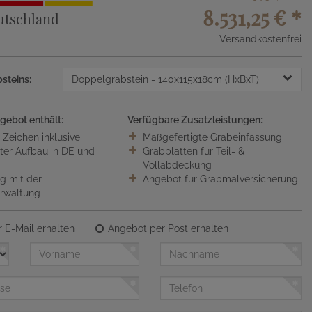
8.531,25 €
*
utschland
Versandkostenfrei
steins:
Doppelgrabstein
- 140x115x18cm (HxBxT)
gebot enthält:
Verfügbare Zusatzleistungen:
0 Zeichen inklusive
Maßgefertigte Grabeinfassung
ter Aufbau in DE und
Grabplatten für Teil- &
Vollabdeckung
 mit der
Angebot für Grabmalversicherung
erwaltung
 E-Mail erhalten
Angebot per Post erhalten
Vorname
Nachname
Telefon