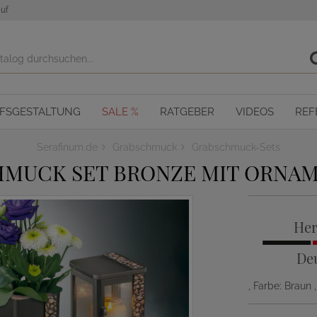
uf
OFSGESTALTUNG
SALE %
RATGEBER
VIDEOS
REF
Serafinum.de
Grabschmuck
Grabschmuck-Sets
MUCK SET BRONZE MIT ORNA
Her
De
, Farbe: Braun