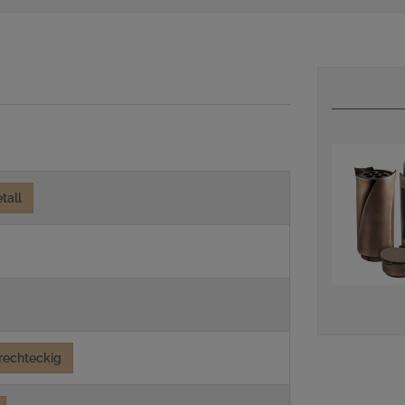
tall
rechteckig