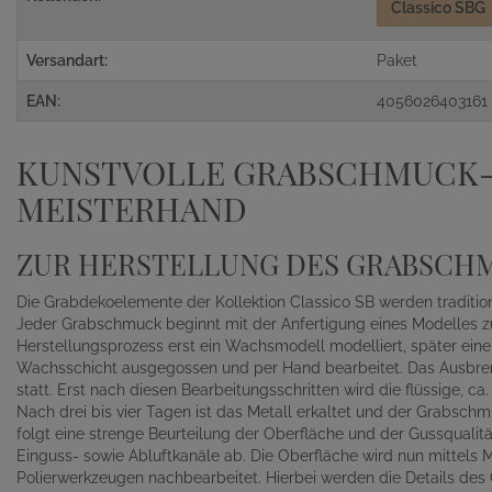
Classico SBG
Versandart:
Paket
EAN:
4056026403161
KUNSTVOLLE GRABSCHMUCK-
MEISTERHAND
ZUR HERSTELLUNG DES GRABSCH
Die Grabdekoelemente der Kollektion Classico SB werden tradition
Jeder Grabschmuck beginnt mit der Anfertigung eines Modelles z
Herstellungsprozess erst ein Wachsmodell modelliert, später eine 
Wachsschicht ausgegossen und per Hand bearbeitet. Das Ausbren
statt. Erst nach diesen Bearbeitungsschritten wird die flüssige, c
Nach drei bis vier Tagen ist das Metall erkaltet und der Grabs
folgt eine strenge Beurteilung der Oberfläche und der Gussqualitä
Einguss- sowie Abluftkanäle ab. Die Oberfläche wird nun mittels 
Polierwerkzeugen nachbearbeitet. Hierbei werden die Details de