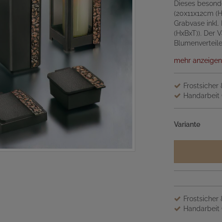
Dieses besond
(20x11x12cm (H
Grabvase inkl.
(HxBxT)). Der 
Blumenverteiler
mehr anzeigen
Frostsicher
Handarbeit 
Variante
Frostsicher
Handarbeit 