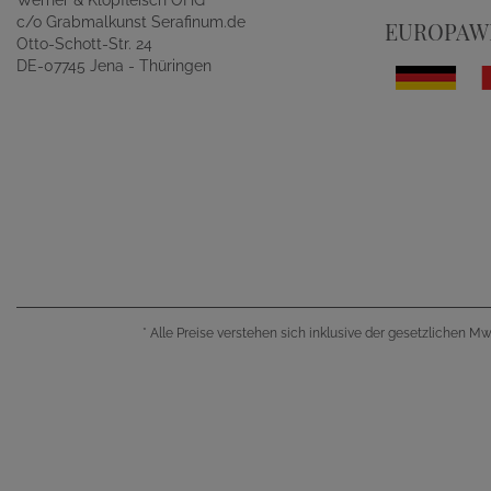
Werner & Klopfleisch OHG
c/o Grabmalkunst Serafinum.de
EUROPAWE
Otto-Schott-Str. 24
DE-07745 Jena - Thüringen
*
Alle Preise verstehen sich inklusive der gesetzlichen M