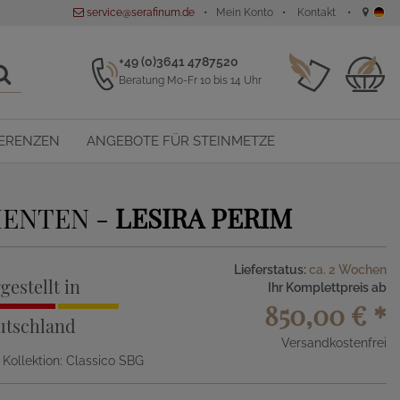
service@serafinum.de
Mein Konto
Kontakt
+49 (0)3641 4787520
Beratung Mo-Fr 10 bis 14 Uhr
ERENZEN
ANGEBOTE FÜR STEINMETZE
MENTEN -
LESIRA PERIM
Lieferstatus:
ca. 2 Wochen
gestellt in
Ihr Komplettpreis ab
850,00 €
*
utschland
Versandkostenfrei
, Kollektion: Classico SBG