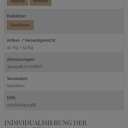
liegend
modern
Kollektion:
Serafinum
Artikel- / Versandgewicht:
40 Kg / 52 Kg
Abmessungen:
35x45x8cm (HxBxT)
Versandart:
Spedition
EAN:
4056026415386
INDIVIDUALISIERUNG DER