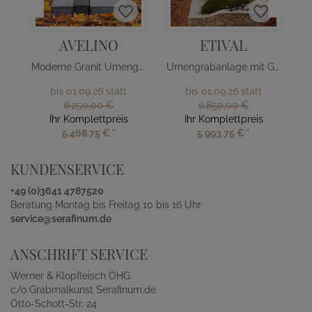
AVELINO
ETIVAL
Moderne Granit Urnengrab Liegeplatte
Urnengrabanlage mit Grabstein & Einfassung
bis 01.09.26 statt
bis 01.09.26 statt
6.250,00 €
6.850,00 €
Ihr Komplettpreis
Ihr Komplettpreis
5.468,75 €
*
5.993,75 €
*
KUNDENSERVICE
+49 (0)3641 4787520
Beratung Montag bis Freitag 10 bis 16 Uhr
service@serafinum.de
ANSCHRIFT SERVICE
Werner & Klopfleisch OHG
c/o Grabmalkunst Serafinum.de
Otto-Schott-Str. 24