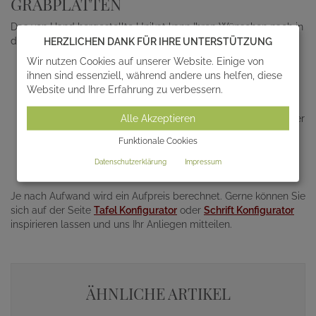
GRABPLATTEN
Das von Hand hergestellte Unikat kann Ihren Wünschen nach in
den folgenden Punkten individualisiert werden.
HERZLICHEN DANK FÜR IHRE UNTERSTÜTZUNG
Wir nutzen Cookies auf unserer Website. Einige von
Material; unser breites Sortiment hierzu finden Sie unter
ihnen sind essenziell, während andere uns helfen, diese
Grabschmuck-Sockel
.
Website und Ihre Erfahrung zu verbessern.
Größe
Glasornamente, Grabkreuze etc.
Alle Akzeptieren
Gedenktafeln oder Grabfiguren; diese finden Sie unter der
Kategorie
Grabschmuck
(Aufpreis für Sonderpatina)
Funktionale Cookies
Inschrift; ab 24 Euro pro Zeichen
Aufbau
Datenschutzerklärung
Impressum
Abstimmung mit der Friedhofsverwaltung
Je nach Aufwand wird ein Aufpreis berechnet. Gerne können Sie
sich auf der Seite
Tafel Konfigurator
oder
Schrift Konfigurator
inspirieren lassen und uns Ihr Anliegen mitteilen.
ÄHNLICHE ARTIKEL