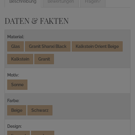
Beschreibung
Bewertungen
Fragen?
DATEN & FAKTEN
Material:
Glas
Granit Shanxi Black
Kalkstein Orient Beige
Kalkstein
Granit
Motiv:
Sonne
Farbe:
Beige
Schwarz
Design: