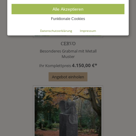
Alle Akzeptieren
Funktionale Cookies
Datenschutzerklärung
Impressum
CERVO
Besonderes Grabmal mit Metall
Muster
4.150,00 €*
Ihr Komplettpreis
Angebot einholen