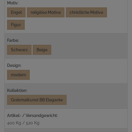
Motiv:
Engel
religiöse Motive
christliche Motive
Figur
Farbe:
Schwarz
Beige
Design:
modern
Kollektion:
Grabmalkunst BB Elegante
Artikel- / Versandgewicht:
400 Kg / 520 Kg