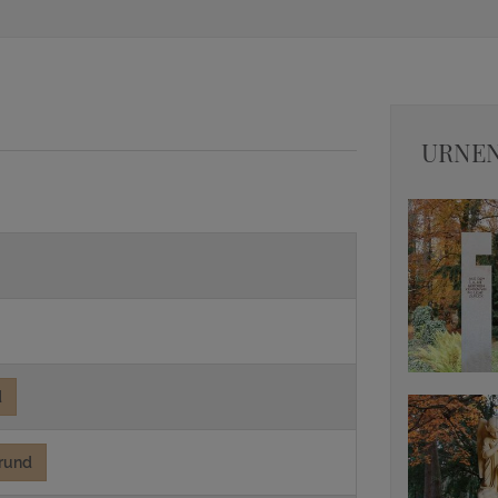
URNEN
d
rund