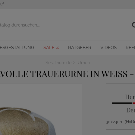
uf
OFSGESTALTUNG
SALE %
RATGEBER
VIDEOS
REF
Serafinum.de
Urnen
OLLE TRAUERURNE IN WEISS -
Her
De
30x24cm (Hx