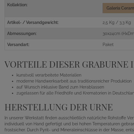
Kollektion:
Galeria Ceram
Artikel- / Versandgewicht:
2,5 Kg / 3,3 Kg
Abmessungen:
30x24cm (HxDm
Versandart:
Paket
VORTEILE DIESER GRABURNE IN
kunstvoll verarbeitete Materialien
moderne Handwerksarbeit aus traditionsreicher Produktion
auf Wunsch inklusive Band zum Herablassen
zugelassen für alle Friedhöfe und Krematorien in Deutschla
HERSTELLUNG DER URNE
In unserer Werkstatt finden ausschließlich natürliche Rohstoffe 
individuell von Hand gefertigt und bei hohen Temperaturen gebran
frostsicher. Durch Pyrit- und Mineraleinschlüsse in der Masse, e