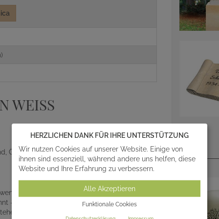
ica
)
 WEISS
HERZLICHEN DANK FÜR IHRE UNTERSTÜTZUNG
Wir nutzen Cookies auf unserer Website. Einige von
nd, Österreich und der Schweiz
ihnen sind essenziell, während andere uns helfen, diese
Website und Ihre Erfahrung zu verbessern.
Alle Akzeptieren
Verwendung. Der genutzte Steinzeugton wird
nt - der Ton wird damit sehr dicht und
Funktionale Cookies
ntstehen nach dem Reduktionsbrand einzigartige
Datenschutzerklärung
Impressum