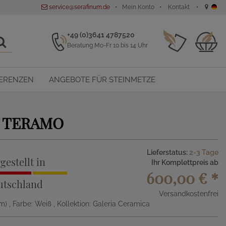
service@serafinum.de
Mein Konto
Kontakt
+49 (0)3641 4787520
Beratung Mo-Fr 10 bis 14 Uhr
ERENZEN
ANGEBOTE FÜR STEINMETZE
TERAMO
Lieferstatus:
2-3 Tage
gestellt in
Ihr Komplettpreis ab
600,00 €
*
utschland
Versandkostenfrei
Dm)
, Farbe: Weiß
, Kollektion: Galeria Ceramica