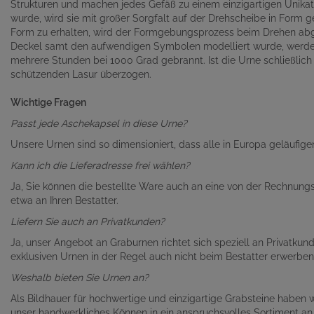
Strukturen und machen jedes Gefäß zu einem einzigartigen Unika
wurde, wird sie mit großer Sorgfalt auf der Drehscheibe in Form
Form zu erhalten, wird der Formgebungsprozess beim Drehen a
Deckel samt den aufwendigen Symbolen modelliert wurde, werde
mehrere Stunden bei 1000 Grad gebrannt. Ist die Urne schließlich 
schützenden Lasur überzogen.
Wichtige Fragen
Passt jede Aschekapsel in diese Urne?
Unsere Urnen sind so dimensioniert, dass alle in Europa geläufige
Kann ich die Lieferadresse frei wählen?
Ja, Sie können die bestellte Ware auch an eine von der Rechnungs
etwa an Ihren Bestatter.
Liefern Sie auch an Privatkunden?
Ja, unser Angebot an Graburnen richtet sich speziell an Privatku
exklusiven Urnen in der Regel auch nicht beim Bestatter erwerben
Weshalb bieten Sie Urnen an?
Als Bildhauer für hochwertige und einzigartige Grabsteine haben 
unser handwerkliches Können in ein anspruchsvolles Sortiment an 