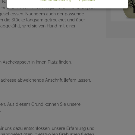
t. Nachdem die Tonmasse sorgfältig geknetet
 gebracht. Um die Lebendigkeit und Spannung der
bgeschlossen. Nachdem auch der passende
n die Stücke langsam getrocknet und über
abgekühlt, wird sie von Hand mit einer
n Aschekapseln in Ihnen Platz finden.
adresse abweichende Anschrift liefern lassen,
nden. Aus diesem Grund können Sie unsere
.
wir uns dazu entschlossen, unsere Erfahrung und
handgefertigten, pietätvollen Graburnen fließen