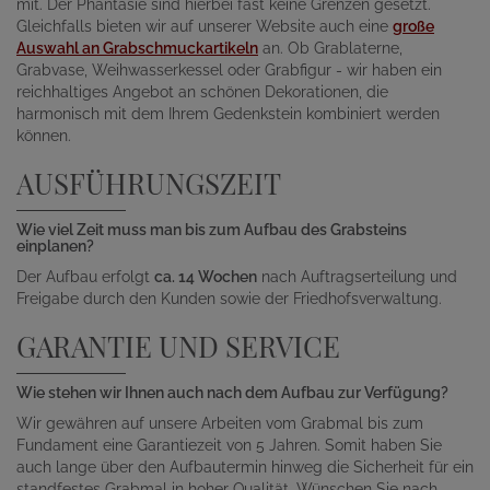
mit. Der Phantasie sind hierbei fast keine Grenzen gesetzt.
Gleichfalls bieten wir auf unserer Website auch eine
große
Auswahl an Grabschmuckartikeln
an. Ob Grablaterne,
Grabvase, Weihwasserkessel oder Grabfigur - wir haben ein
reichhaltiges Angebot an schönen Dekorationen, die
harmonisch mit dem Ihrem Gedenkstein kombiniert werden
können.
AUSFÜHRUNGSZEIT
Wie viel Zeit muss man bis zum Aufbau des Grabsteins
einplanen?
Der Aufbau erfolgt
ca. 14 Wochen
nach Auftragserteilung und
Freigabe durch den Kunden sowie der Friedhofsverwaltung.
GARANTIE UND SERVICE
Wie stehen wir Ihnen auch nach dem Aufbau zur Verfügung?
Wir gewähren auf unsere Arbeiten vom Grabmal bis zum
Fundament eine Garantiezeit von 5 Jahren. Somit haben Sie
auch lange über den Aufbautermin hinweg die Sicherheit für ein
standfestes Grabmal in hoher Qualität. Wünschen Sie nach