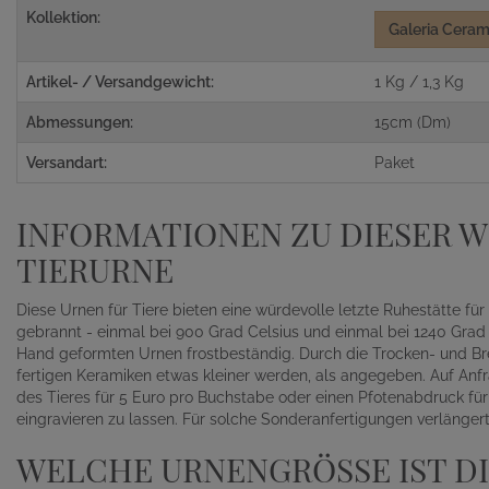
Kollektion:
Galeria Ceram
Artikel- / Versandgewicht:
1 Kg / 1,3 Kg
Abmessungen:
15cm (Dm)
Versandart:
Paket
INFORMATIONEN ZU DIESER 
TIERURNE
Diese Urnen für Tiere bieten eine würdevolle letzte Ruhestätte fü
gebrannt - einmal bei 900 Grad Celsius und einmal bei 1240 Grad 
Hand geformten Urnen frostbeständig. Durch die Trocken- und B
fertigen Keramiken etwas kleiner werden, als angegeben. Auf An
des Tieres für 5 Euro pro Buchstabe oder einen Pfotenabdruck fü
eingravieren zu lassen. Für solche Sonderanfertigungen verlängert 
WELCHE URNENGRÖSSE IST DIE