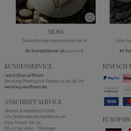
MOSS
Diskusförmige Haustierurne mit Herzmotiv
Ihr Komplettpreis ab
250,00 €
*
Ihr K
KUNDENSERVICE
EINFACH 
+49 (0)3641 4787520
Beratung Montag bis Freitag 10 bis 16 Uhr
service@serafinum.de
ANSCHRIFT SERVICE
Werner & Klopfleisch OHG
c/o Grabmalkunst Serafinum.de
EUROPAWE
Otto-Schott-Str. 24
DE-07745 Jena - Thüringen