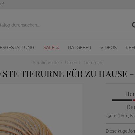
uf
OFSGESTALTUNG
SALE %
RATGEBER
VIDEOS
REF
Serafinum.de
Urnen
Tierurnen
STE TIERURNE FÜR ZU HAUSE 
Her
De
15cm (Dm)
, F
Diese kugelför