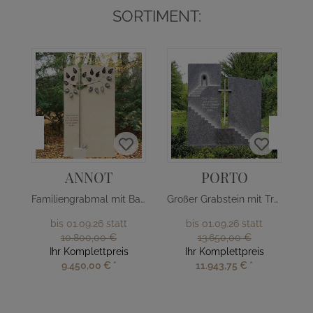
SORTIMENT:
ANNOT
PORTO
Familiengrabmal mit Baum Design
Großer Grabstein mit Treppe & Kreuz
bis 01.09.26 statt
bis 01.09.26 statt
10.800,00 €
13.650,00 €
Ihr Komplettpreis
Ihr Komplettpreis
9.450,00 €
*
11.943,75 €
*