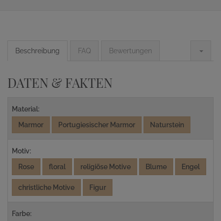
Beschreibung
FAQ
Bewertungen
DATEN & FAKTEN
Material:
Marmor
Portugiesischer Marmor
Naturstein
Motiv:
Rose
floral
religiöse Motive
Blume
Engel
christliche Motive
Figur
Farbe: