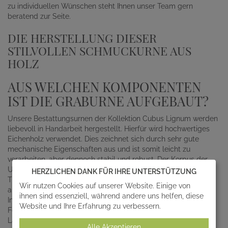
zu individuellen Wünschen steht Ihnen unser Team gern
beratend zur Seite.
DIE HERSTELLUNG DIESER
STILVOLLEN SCHMUCKURNE AUS
HOLZ
AUS WELCHEN KOMPONENTEN
IST DIE GRABURNE AUFGEBAUT?
Unsere Bestattungsurnen der Kollektion Cubus Lignum werden
liebevoll in Handarbeit hergestellt. Hierfür wird hochwertiges
Eichenholz verwendet. Dies zeichnet sich durch sehr gute
mechanische Eigenschaften aus und ist somit leicht zu
verarbeiten, aber dennoch stabil und robust. Der Korpus der
Urne wird aus Furnier-Schichtholz aufgebaut und von unseren
HERZLICHEN DANK FÜR IHRE UNTERSTÜTZUNG
Tischlern mit zellulosebasiertem Holzleim verbunden. Die
Wir nutzen Cookies auf unserer Website. Einige von
außergewöhnliche, farblich abgesetzte Applikation sowie die
ihnen sind essenziell, während andere uns helfen, diese
Inschrift werden aus Pappelholz gefertigt. Nach der
Website und Ihre Erfahrung zu verbessern.
Fertigstellung erhält die Graburne eine wasserbasierte
Lackierung. Um die Hochwertigkeit der Schmuckurne zu
Alle Akzeptieren