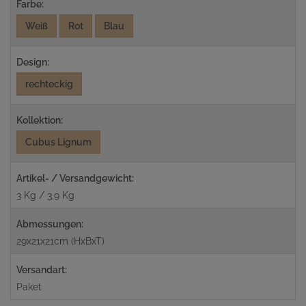
Farbe:
Weiß
Rot
Blau
Design:
rechteckig
Kollektion:
Cubus Lignum
Artikel- / Versandgewicht:
3 Kg / 3,9 Kg
Abmessungen:
29x21x21cm (HxBxT)
Versandart:
Paket