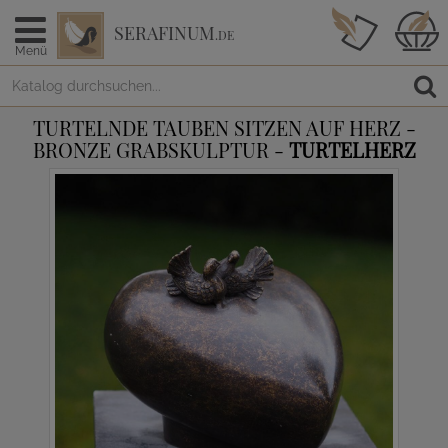
SERAFINUM
.DE
Menü
TURTELNDE TAUBEN SITZEN AUF HERZ -
BRONZE GRABSKULPTUR -
TURTELHERZ