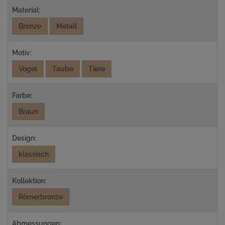
Material:
Bronze
Metall
Motiv:
Vogel
Taube
Tiere
Farbe:
Braun
Design:
klassisch
Kollektion:
Römerbronze
Abmessungen: