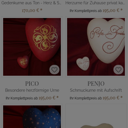
Gedenkurne aus Ton - Herz & Schleife
Herzurne für Zuhause privat kaufen
170,00 €
*
195,00 €
*
Ihr Komplettpreis ab
PICO
PENJO
Besondere herzförmige Urne
Schmuckurne mit Aufschrift
195,00 €
*
195,00 €
*
Ihr Komplettpreis ab
Ihr Komplettpreis ab