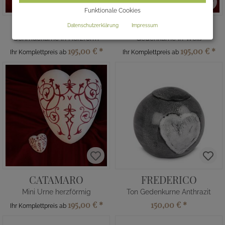
Funktionale Cookies
PARANO
VENADI
Datenschutzerklärung
Impressum
Schmuckurne in Herzform
Gedenkurne in Weiß
195,00 €
*
195,00 €
*
Ihr Komplettpreis ab
Ihr Komplettpreis ab
CATAMARO
FREDERICO
Mini Urne herzförmig
Ton Gedenkurne Anthrazit
195,00 €
*
150,00 €
*
Ihr Komplettpreis ab