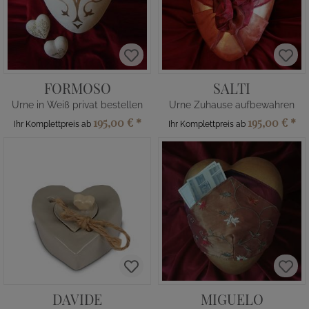
FORMOSO
SALTI
Urne in Weiß privat bestellen
Urne Zuhause aufbewahren
195,00 €
*
195,00 €
*
Ihr Komplettpreis ab
Ihr Komplettpreis ab
DAVIDE
MIGUELO