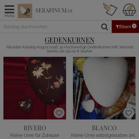
SERAFINUM
.DE
Menü
0
filtern
GEDENKURNEN
Aktueller Katalog August 2026: 30 Hochwertige Gedenkurnen inkl. Versand
bereits ab 130,00 € kaufen
RIVERO
BLANCO
Kleine Urne für Zuhause
Kleine Urne selbstgestalten online