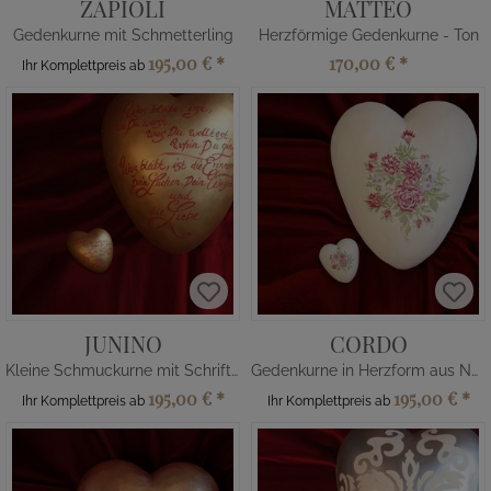
ZAPIOLI
MATTEO
Gedenkurne mit Schmetterling
Herzförmige Gedenkurne - Ton
195,00 €
*
170,00 €
*
Ihr Komplettpreis ab
JUNINO
CORDO
Kleine Schmuckurne mit Schriftzug
Gedenkurne in Herzform aus Naturfaser
195,00 €
*
195,00 €
*
Ihr Komplettpreis ab
Ihr Komplettpreis ab