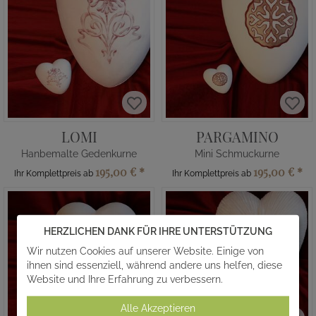
LOMI
PARGAMINO
Hanbemalte Gedenkurne
Mini Schmuckurne
195,00 €
*
195,00 €
*
Ihr Komplettpreis ab
Ihr Komplettpreis ab
HERZLICHEN DANK FÜR IHRE UNTERSTÜTZUNG
Wir nutzen Cookies auf unserer Website. Einige von
ihnen sind essenziell, während andere uns helfen, diese
Website und Ihre Erfahrung zu verbessern.
Alle Akzeptieren