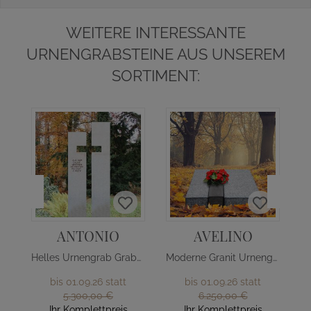
WEITERE INTERESSANTE
URNENGRABSTEINE AUS UNSEREM
SORTIMENT:
ANTONIO
AVELINO
Helles Urnengrab Grabmal mit Kreuz
Moderne Granit Urnengrab Liegeplatte
bis 01.09.26 statt
bis 01.09.26 statt
5.300,00 €
6.250,00 €
Ihr Komplettpreis
Ihr Komplettpreis