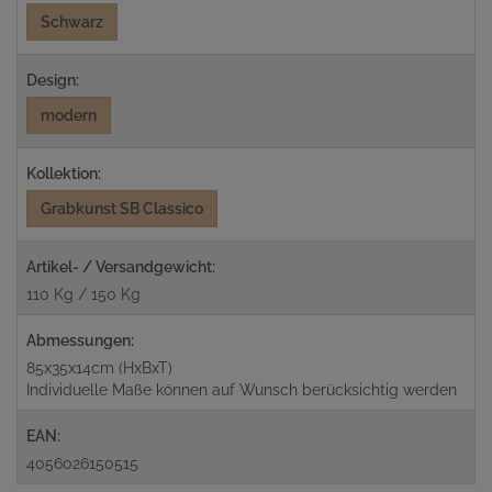
Schwarz
Design:
modern
Kollektion:
Grabkunst SB Classico
Artikel- / Versandgewicht:
110 Kg / 150 Kg
Abmessungen:
85x35x14cm (HxBxT)
Individuelle Maße können auf Wunsch berücksichtig werden
EAN:
4056026150515